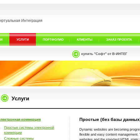
иртуальная Интеграция
ИИ
УСЛУГИ
ПОРТФОЛИО
КЛИЕНТЫ
ЗАКАЗ ПРОЕКТА
купить "Софт" от В-ИНТЕГ
Услуги
Простые (без базы данных
лектронная коммерция
Простые системы электронной
Dynamic websites are becoming progress
коммерции
flexible and easy content management. T
Сложные системы
websites and the standard HTML static 