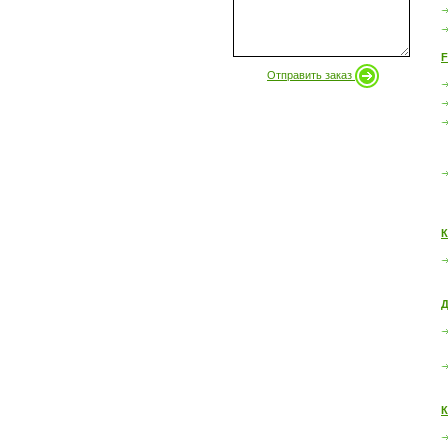
F
Отправить заказ
К
Д
К