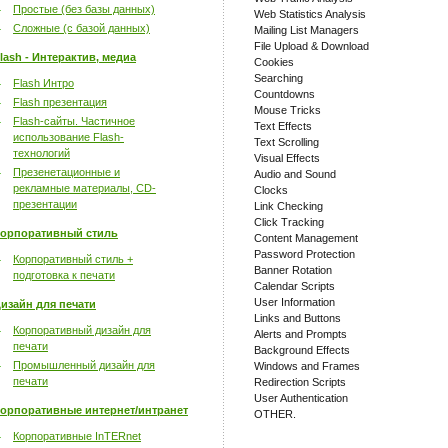
Простые (без базы данных)
Web Statistics Analysis
Сложные (с базой данных)
Mailing List Managers
File Upload & Download
lash - Интерактив, медиа
Cookies
Searching
Flash Интро
Countdowns
Flash презентация
Mouse Tricks
Flash-сайты. Частичное
Text Effects
использование Flash-
Text Scrolling
технологий
Visual Effects
Презенетационные и
Audio and Sound
рекламные материалы, CD-
Clocks
презентации
Link Checking
Click Tracking
орпоративный стиль
Content Management
Password Protection
Корпоративный стиль +
Banner Rotation
подготовка к печати
Calendar Scripts
User Information
изайн для печати
Links and Buttons
Корпоративный дизайн для
Alerts and Prompts
печати
Background Effects
Промышленный дизайн для
Windows and Frames
печати
Redirection Scripts
User Authentication
орпоративные интернет/интранет
OTHER.
Корпоративные InTERnet