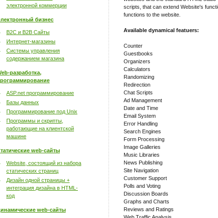
электронной коммерции
scripts, that can extend Website's funct
functions to the website.
лектронный бизнес
Available dynamical featuers:
B2C и B2B Сайты
Интернет-магазины
Counter
Системы управления
Guestbooks
содержанием магазина
Organizers
Calculators
eb-разработка,
Randomizing
рограммирование
Redirection
Chat Scripts
ASP.net программирование
Ad Management
Базы данных
Date and Time
Программирование под Unix
Email System
Программы и скрипты,
Error Handling
работающие на клиентской
Search Engines
машине
Form Processing
Image Galleries
татические web-сайты
Music Libraries
News Publishing
Website, состоящий из набора
Site Navigation
статических страниц
Customer Support
Дизайн одной страницы +
Polls and Voting
интеграция дизайна в HTML-
Discussion Boards
код
Graphs and Charts
Reviews and Ratings
инамические web-сайты
Web Traffic Analysis