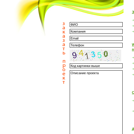
Э
W
п
С
Д