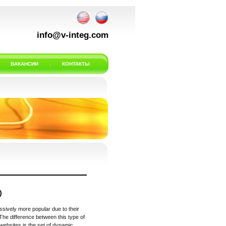
info@v-integ.com
ВАКАНСИИ
КОНТАКТЫ
)
ively more popular due to their
he difference between this type of
websites is the set of dynamic