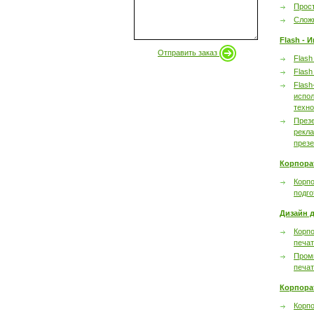
Прост
Сложн
Flash - 
Отправить заказ
Flash
Flash
Flash
испол
техно
През
рекл
през
Корпора
Корпо
подго
Дизайн д
Корпо
печа
Пром
печа
Корпора
Корп