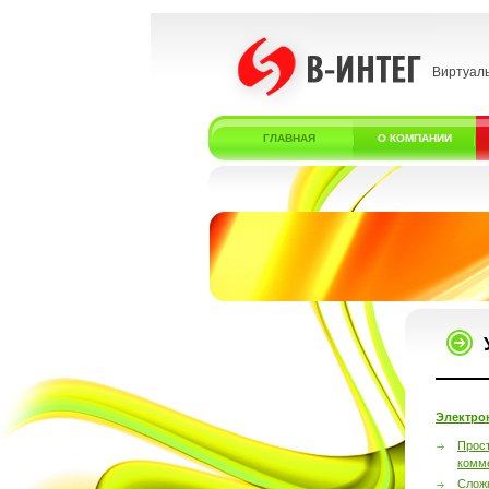
Виртуал
ГЛАВНАЯ
О КОМПАНИИ
Электро
Прос
комм
Слож