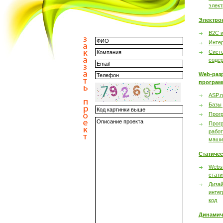
элек
Электро
B2C 
Инте
Сист
соде
Web-раз
програм
ASP.n
Базы
Прог
Прог
работ
маши
Статиче
Websi
стати
Дизай
интег
код
Динамич