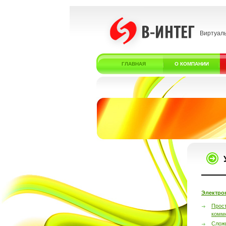
Виртуал
ГЛАВНАЯ
О КОМПАНИИ
Электро
Прос
комм
Слож