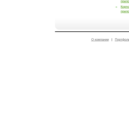
прил
Корп
прил
О компании
|
Портфол