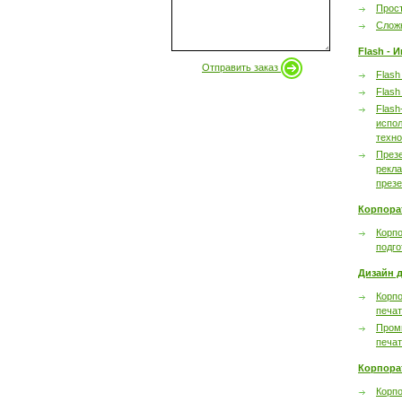
Прост
Сложн
Flash - 
Отправить заказ
Flash
Flash
Flash
испол
техно
През
рекл
през
Корпора
Корпо
подго
Дизайн д
Корпо
печа
Пром
печа
Корпора
Корп