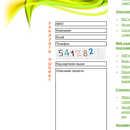
элек
Электро
B2C 
Инте
Сист
соде
Web-раз
програм
ASP.n
Базы
Прог
Прог
работ
маши
Статиче
Websi
стати
Дизай
интег
код
Динамич