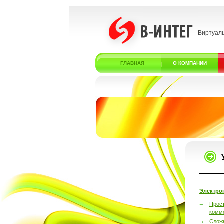
Виртуал
ГЛАВНАЯ
О КОМПАНИИ
Электро
Прос
комм
Слож