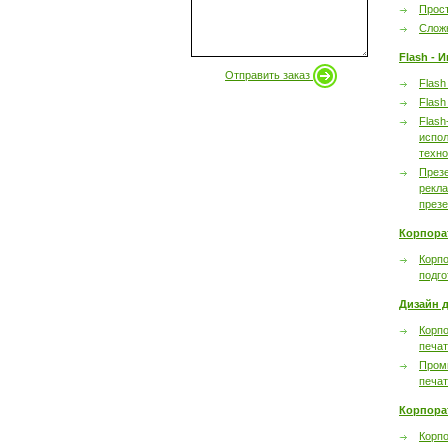
Прост
Сложн
Flash - 
Отправить заказ
Flash
Flash
Flash
испол
техно
През
рекл
през
Корпора
Корпо
подго
Дизайн д
Корпо
печа
Пром
печа
Корпора
Корп