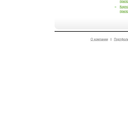
прил
Корп
прил
О компании
|
Портфол