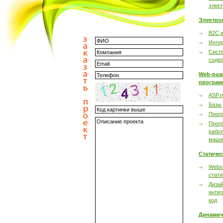
элек
Электро
B2C 
Инте
Сист
соде
Web-раз
програм
ASP.n
Базы
Прог
Прог
работ
маши
Статиче
Websi
стати
Дизай
интег
код
Динамич