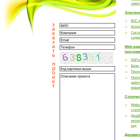
элек
Электро
B2C 
Инте
Сист
соде
Web-раз
програм
ASP.n
Базы
Прог
Прог
работ
маши
Статиче
Websi
стати
Дизай
интег
код
Динамич