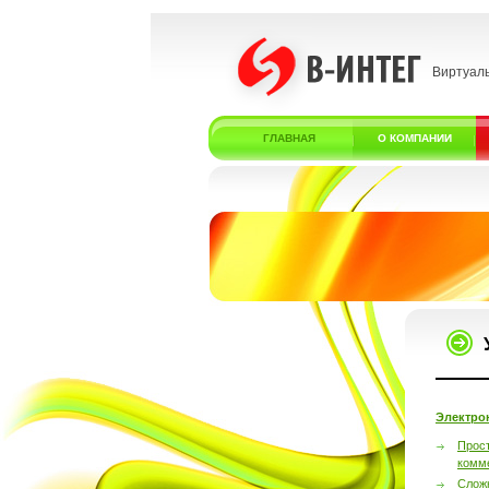
Виртуал
ГЛАВНАЯ
О КОМПАНИИ
Электро
Прос
комм
Слож