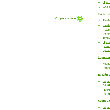
Прост
Сложн
Flash - 
Отправить заказ
Flash
Flash
Flash
испол
техно
През
рекл
през
Корпора
Корпо
подго
Дизайн д
Корпо
печа
Пром
печа
Корпора
Корп