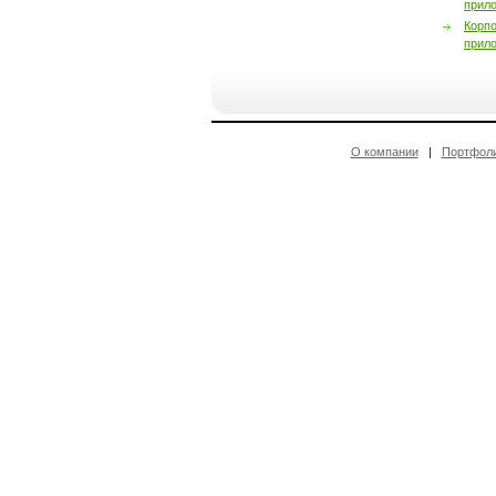
прил
Корп
прил
О компании
|
Портфол