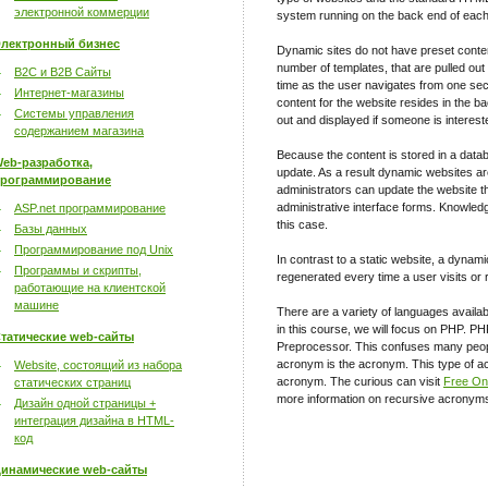
электронной коммерции
system running on the back end of each
лектронный бизнес
Dynamic sites do not have preset conten
number of templates, that are pulled out
B2C и B2B Сайты
time as the user navigates from one secti
Интернет-магазины
content for the website resides in the b
Системы управления
out and displayed if someone is interest
содержанием магазина
Because the content is stored in a datab
eb-разработка,
update. As a result dynamic websites ar
рограммирование
administrators can update the website 
administrative interface forms. Knowledg
ASP.net программирование
this case.
Базы данных
Программирование под Unix
In contrast to a static website, a dynam
Программы и скрипты,
regenerated every time a user visits or r
работающие на клиентской
машине
There are a variety of languages availa
in this course, we will focus on PHP. P
татические web-сайты
Preprocessor. This confuses many peopl
acronym is the acronym. This type of ac
Website, состоящий из набора
acronym. The curious can visit
Free On-
статических страниц
more information on recursive acronym
Дизайн одной страницы +
интеграция дизайна в HTML-
код
инамические web-сайты