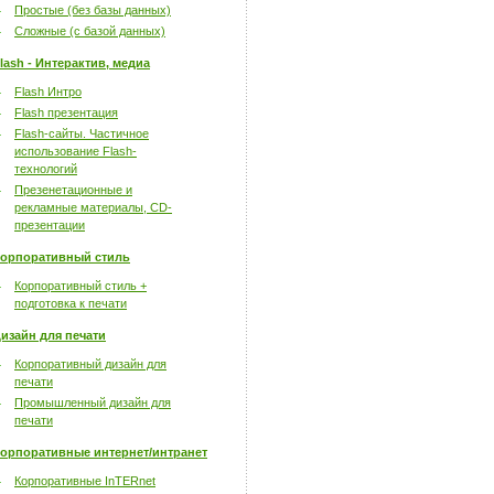
Простые (без базы данных)
Сложные (с базой данных)
lash - Интерактив, медиа
Flash Интро
Flash презентация
Flash-сайты. Частичное
использование Flash-
технологий
Презенетационные и
рекламные материалы, CD-
презентации
орпоративный стиль
Корпоративный стиль +
подготовка к печати
изайн для печати
Корпоративный дизайн для
печати
Промышленный дизайн для
печати
орпоративные интернет/интранет
Корпоративные InTERnet