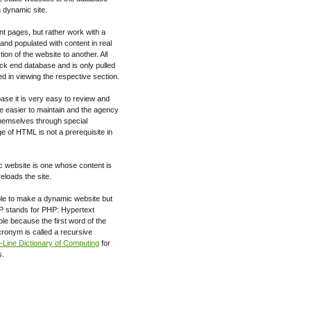
 dynamic site.
t pages, but rather work with a
 and populated with content in real
on of the website to another. All
ack end database and is only pulled
ed in viewing the respective section.
ase it is very easy to review and
e easier to maintain and the agency
themselves through special
e of HTML is not a prerequisite in
ic website is one whose content is
eloads the site.
ble to make a dynamic website but
HP stands for PHP: Hypertext
e because the first word of the
ronym is called a recursive
Line Dictionary of Computing
for
s.