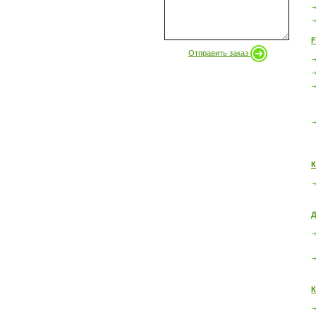
F
Отправить заказ
К
Д
К