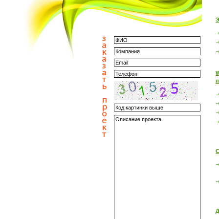
Э
W
п
С
Д