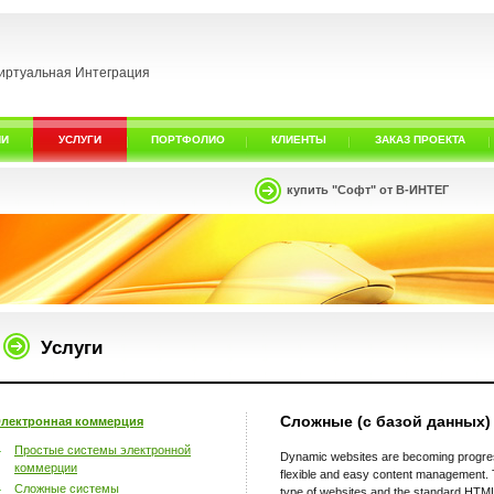
иртуальная Интеграция
ИИ
УСЛУГИ
ПОРТФОЛИО
КЛИЕНТЫ
ЗАКАЗ ПРОЕКТА
купить "Софт" от В-ИНТЕГ
Услуги
Сложные (с базой данных)
лектронная коммерция
Простые системы электронной
Dynamic websites are becoming progress
коммерции
flexible and easy content management. 
Сложные системы
type of websites and the standard HTML