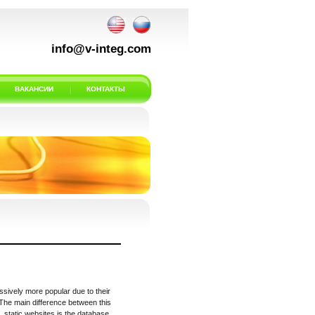
info@v-integ.com
ВАКАНСИИ
КОНТАКТЫ
ively more popular due to their
The main difference between this
 static websites is the database