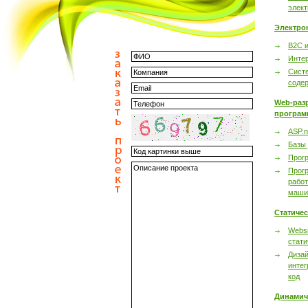
элек
Электро
B2C 
Инте
Сист
соде
Web-раз
програм
ASP.n
Базы
Прог
Прог
работ
маши
Статиче
Websi
стати
Дизай
интег
код
Динамич