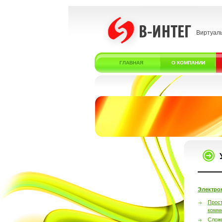
Виртуал
ГЛАВНАЯ
О КОМПАНИИ
Электро
Прос
комм
Слож