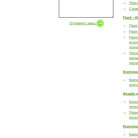
Прост
Сложн
Flash - 
Отправить заказ
Flash
Flash
Flash
испол
техно
През
рекл
през
Корпора
Корпо
подго
Дизайн д
Корпо
печа
Пром
печа
Корпора
Корп