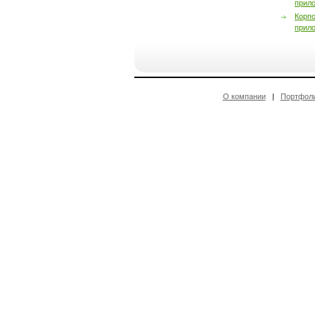
прил
Корп
прил
О компании
|
Портфол