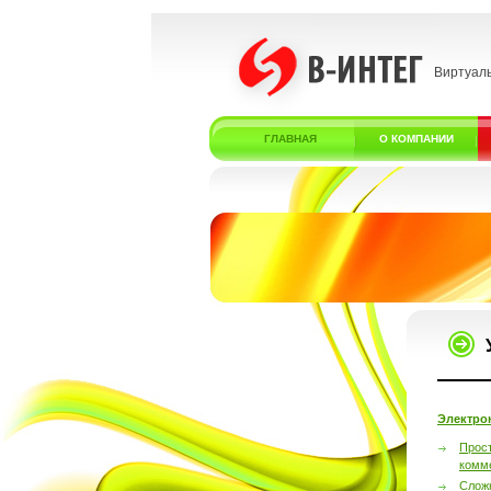
Виртуал
ГЛАВНАЯ
О КОМПАНИИ
Электро
Прос
комм
Слож