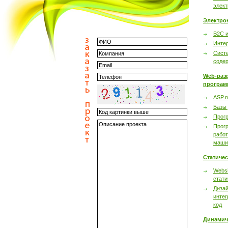
элек
Электро
B2C 
Инте
Сист
соде
Web-раз
програм
ASP.n
Базы
Прог
Прог
работ
маши
Статиче
Websi
стати
Дизай
интег
код
Динамич