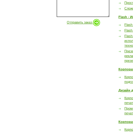
Прост
Сложн
Flash - 
Отправить заказ
Flash
Flash
Flash
испол
техно
През
рекл
през
Корпора
Корпо
подго
Дизайн д
Корпо
печа
Пром
печа
Корпора
Корп