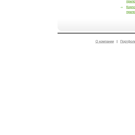
прил
Корп
прил
О компании
|
Портфол