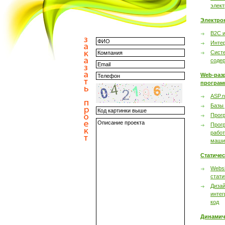
элек
Электро
B2C 
Инте
Сист
соде
Web-раз
програм
ASP.n
Базы
Прог
Прог
работ
маши
Статиче
Websi
стати
Дизай
интег
код
Динамич