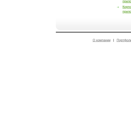
прил
Корп
прил
О компании
|
Портфол