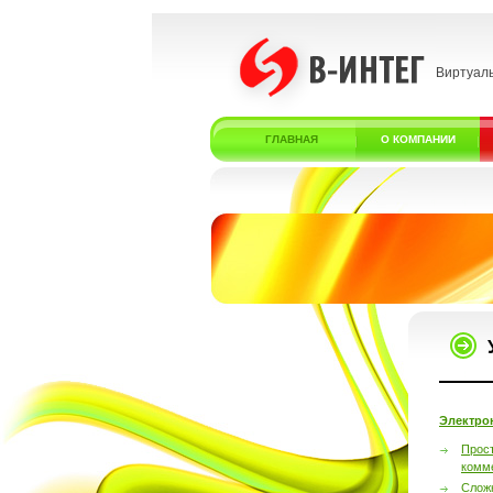
Виртуал
ГЛАВНАЯ
О КОМПАНИИ
Электро
Прос
комм
Слож