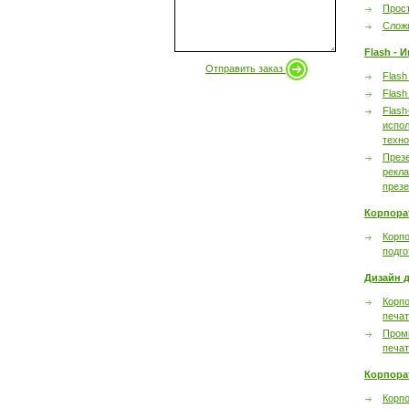
Прост
Сложн
Flash - 
Отправить заказ
Flash
Flash
Flash
испол
техно
През
рекл
през
Корпора
Корпо
подго
Дизайн д
Корпо
печа
Пром
печа
Корпора
Корп