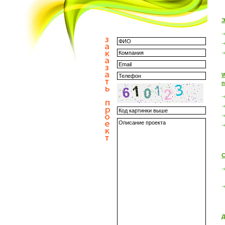
Э
W
п
С
Д