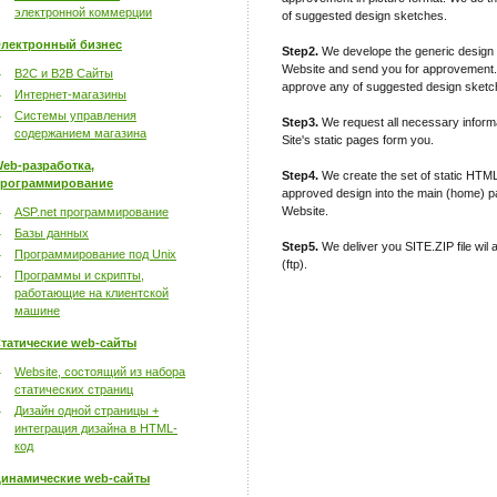
электронной коммерции
of suggested design sketches.
лектронный бизнес
Step2.
We develope the generic design fo
Website and send you for approvement. 
B2C и B2B Сайты
approve any of suggested design sketc
Интернет-магазины
Системы управления
Step3.
We request all necessary informati
содержанием магазина
Site's static pages form you.
eb-разработка,
Step4.
We create the set of static HTM
рограммирование
approved design into the main (home) pa
Website.
ASP.net программирование
Базы данных
Step5.
We deliver you SITE.ZIP file wil 
Программирование под Unix
(ftp).
Программы и скрипты,
работающие на клиентской
машине
татические web-сайты
Website, состоящий из набора
статических страниц
Дизайн одной страницы +
интеграция дизайна в HTML-
код
инамические web-сайты