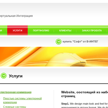
иртуальная Интеграция
ИИ
УСЛУГИ
ПОРТФОЛИО
КЛИЕНТЫ
ЗАКАЗ ПРОЕКТА
купить "Софт" от В-ИНТЕГ
Услуги
Website, состоящий из наб
лектронная коммерция
страниц
Простые системы электронной
коммерции
Step1.
We design main look and feel for
Сложные системы
approvement in picture format. We do t