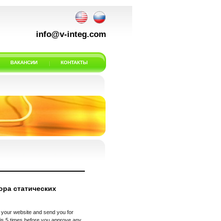
info@v-integ.com
ВАКАНСИИ
КОНТАКТЫ
ора статических
 your website and send you for
his 5 times before you approve any