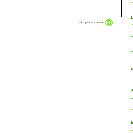
F
Отправить заказ
К
Д
К