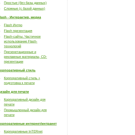
Простые (без базы данных)
Сложные (с базой данных)
lash - Интерактив, медиа
Flash Интро
Flash презентация
Flash-сайты. Частичное
использование Flash-
технологий
Презенетационные и
рекламные материалы, CD-
презентации
орпоративный стиль
Корпоративный стиль +
подготовка к печати
изайн для печати
Корпоративный дизайн для
печати
Промышленный дизайн для
печати
орпоративные интернет/интранет
Корпоративные InTERnet