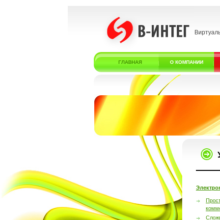
Виртуал
ГЛАВНАЯ
О КОМПАНИИ
Электро
Прос
комм
Слож