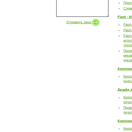
Прост
Сложн
Flash - 
Отправить заказ
Flash
Flash
Flash
испол
техно
През
рекл
през
Корпора
Корпо
подго
Дизайн д
Корпо
печа
Пром
печа
Корпора
Корп