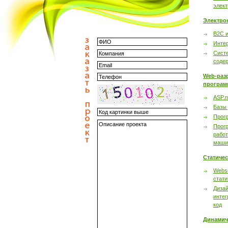
элек
Электро
B2C 
Инте
Сист
соде
Web-раз
програм
ASP.n
Базы
Прог
Прог
работ
маши
Статиче
Websi
стати
Дизай
интег
код
Динамич