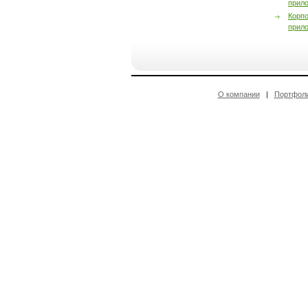
прил
Корп
прил
О компании
|
Портфол