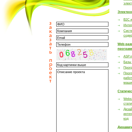
элек
Электро
B2C 
Инте
Сист
соде
Web-раз
програм
ASP.n
Базы
Прог
Прог
работ
маши
Статиче
Websi
стати
Дизай
интег
код
Динамич