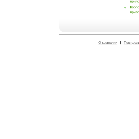
прил
Корп
прил
О компании
|
Портфол