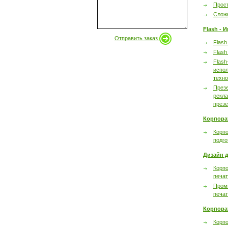
Прост
Сложн
Flash - 
Отправить заказ
Flash
Flash
Flash
испол
техно
През
рекл
през
Корпора
Корпо
подго
Дизайн д
Корпо
печа
Пром
печа
Корпора
Корп