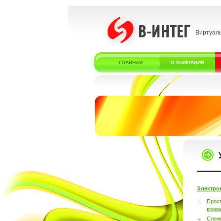
Виртуал
ГЛАВНАЯ
О КОМПАНИИ
Электро
Прос
комм
Слож