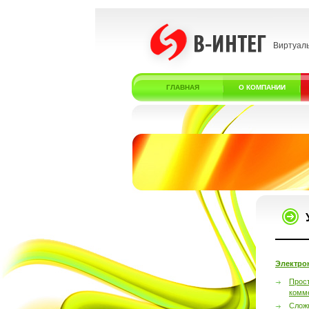
Виртуал
ГЛАВНАЯ
О КОМПАНИИ
Электро
Прос
комм
Слож