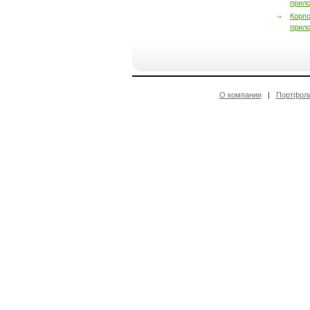
прил
Корп
прил
О компании
|
Портфол