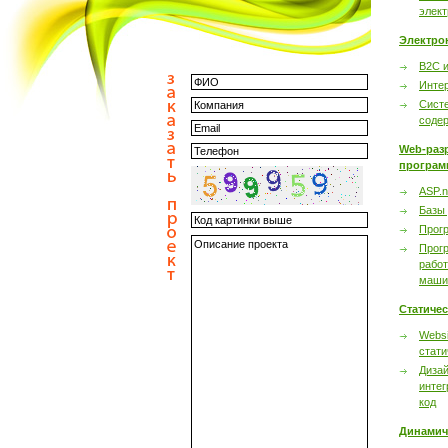
элек
Электро
B2C 
Инте
Сист
соде
Web-раз
програм
ASP.n
Базы
Прог
Прог
работ
маши
Статиче
Websi
стати
Дизай
интег
код
Динамич