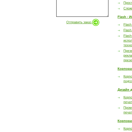
Прост
Сложн
Flash - 
Отправить заказ
Flash
Flash
Flash
испол
техно
През
рекл
през
Корпора
Корпо
подго
Дизайн д
Корпо
печа
Пром
печа
Корпора
Корп