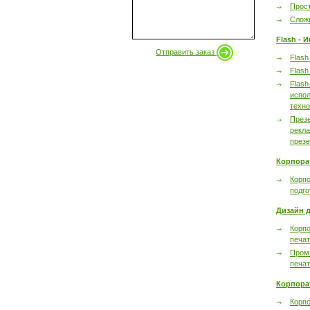
Прост
Сложн
Flash - 
Отправить заказ
Flash
Flash
Flash
испол
техно
През
рекл
през
Корпора
Корпо
подго
Дизайн д
Корпо
печа
Пром
печа
Корпора
Корп