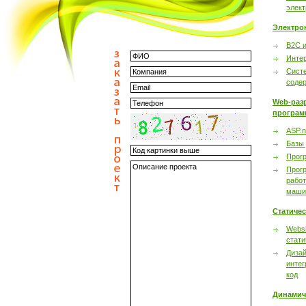
элек
Электро
B2C 
Инте
Сист
соде
Web-раз
програм
ASP.n
Базы
Прог
Прог
работ
маши
Статиче
Websi
стати
Дизай
интег
код
Динамич