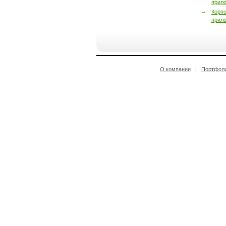
прил
Корп
прил
О компании
|
Портфол