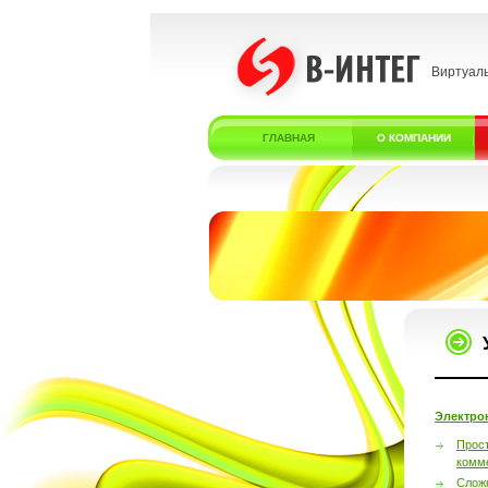
Виртуал
ГЛАВНАЯ
О КОМПАНИИ
Электро
Прос
комм
Слож