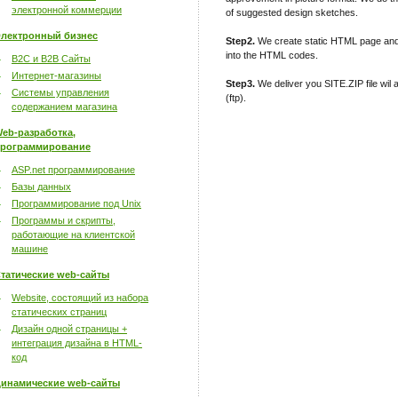
электронной коммерции
of suggested design sketches.
лектронный бизнес
Step2.
We create static HTML page and
into the HTML codes.
B2C и B2B Сайты
Интернет-магазины
Step3.
We deliver you SITE.ZIP file wil 
Системы управления
(ftp).
содержанием магазина
eb-разработка,
рограммирование
ASP.net программирование
Базы данных
Программирование под Unix
Программы и скрипты,
работающие на клиентской
машине
татические web-сайты
Website, состоящий из набора
статических страниц
Дизайн одной страницы +
интеграция дизайна в HTML-
код
инамические web-сайты