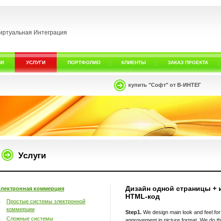
иртуальная Интеграция
ИИ
УСЛУГИ
ПОРТФОЛИО
КЛИЕНТЫ
ЗАКАЗ ПРОЕКТА
купить "Софт" от В-ИНТЕГ
Услуги
Дизайн одной страницы + 
лектронная коммерция
HTML-код
Простые системы электронной
коммерции
Step1.
We design main look and feel for
Сложные системы
approvement in picture format. We do t