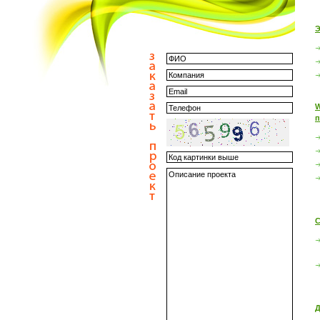
Э
W
п
С
Д