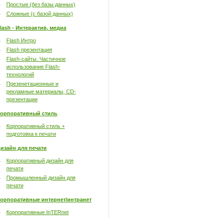
Простые (без базы данных)
Сложные (с базой данных)
lash - Интерактив, медиа
Flash Интро
Flash презентация
Flash-сайты. Частичное
использование Flash-
технологий
Презенетационные и
рекламные материалы, CD-
презентации
орпоративный стиль
Корпоративный стиль +
подготовка к печати
изайн для печати
Корпоративный дизайн для
печати
Промышленный дизайн для
печати
орпоративные интернет/интранет
Корпоративные InTERnet