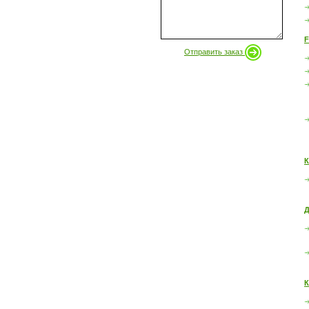
F
Отправить заказ
К
Д
К