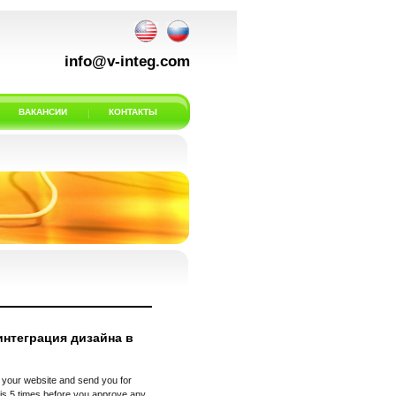
info@v-integ.com
ВАКАНСИИ
КОНТАКТЫ
интеграция дизайна в
 your website and send you for
his 5 times before you approve any