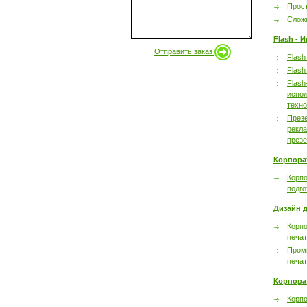
Прост
Сложн
Flash - 
Отправить заказ
Flash
Flash
Flash
испол
техно
През
рекл
през
Корпора
Корпо
подго
Дизайн д
Корпо
печа
Пром
печа
Корпора
Корп