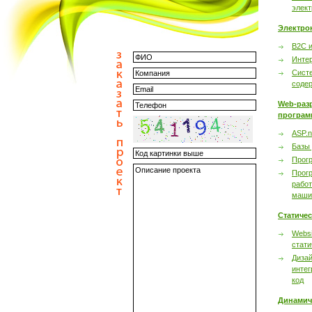
элек
Электро
B2C 
Инте
Сист
соде
Web-раз
програм
ASP.n
Базы
Прог
Прог
работ
маши
Статиче
Websi
стати
Дизай
интег
код
Динамич