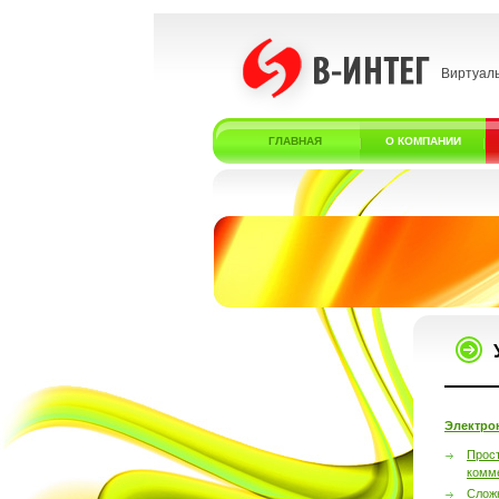
Виртуал
ГЛАВНАЯ
О КОМПАНИИ
Электро
Прос
комм
Слож