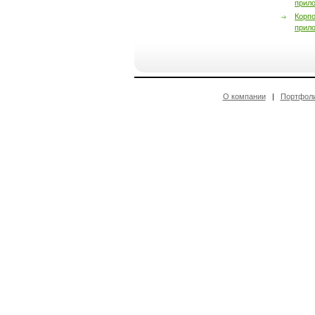
прил
Корп
прил
О компании
|
Портфол