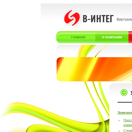
Виртуал
ГЛАВНАЯ
О КОМПАНИИ
Электро
Прос
комм
Слож