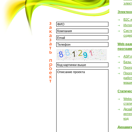
элек
Электро
B2C 
Инте
Сист
соде
Web-раз
програм
ASP.n
Базы
Прог
Прог
работ
маши
Статиче
Websi
стати
Дизай
интег
код
Динамич