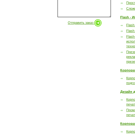
Прост
Сложн
Flash - 
Отправить заказ
Flash
Flash
Flash
испол
техно
През
рекл
през
Корпора
Корпо
подго
Дизайн д
Корпо
печа
Пром
печа
Корпора
Корп