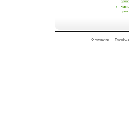
прил
Корп
прил
О компании
|
Портфол