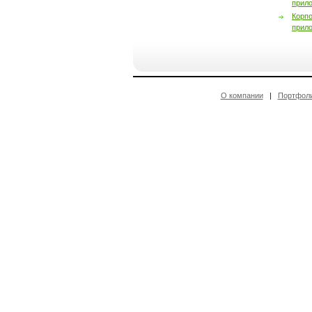
прил
Корп
прил
О компании
|
Портфол