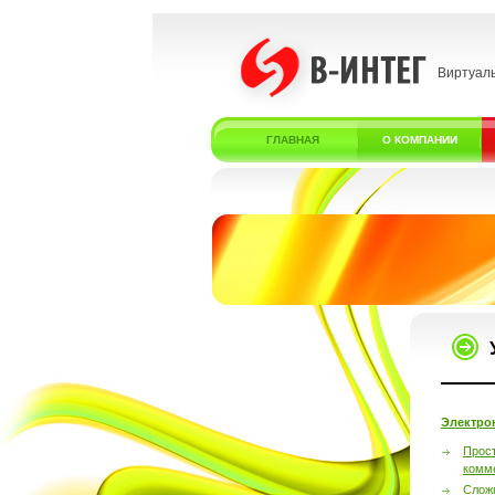
Виртуал
ГЛАВНАЯ
О КОМПАНИИ
Электро
Прос
комм
Слож