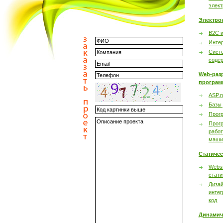
элек
Электро
B2C 
Инте
Сист
соде
Web-раз
програм
ASP.n
Базы
Прог
Прог
работ
маши
Статиче
Websi
стати
Дизай
интег
код
Динамич