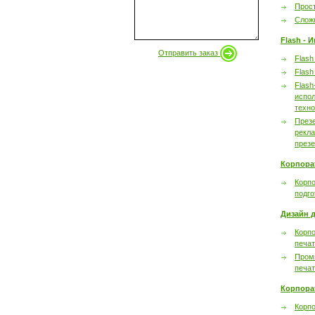
Прост
Сложн
Flash - 
Отправить заказ
Flash
Flash
Flash
испол
техно
През
рекл
през
Корпора
Корпо
подго
Дизайн д
Корпо
печа
Пром
печа
Корпора
Корп