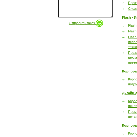
Прост
Сложн
Flash - 
Отправить заказ
Flash
Flash
Flash
испол
техно
През
рекл
през
Корпора
Корпо
подго
Дизайн д
Корпо
печа
Пром
печа
Корпора
Корп