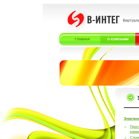
Виртуал
ГЛАВНАЯ
О КОМПАНИИ
Электро
Прос
комм
Слож