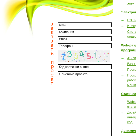
элек
Электро
B2C 
Инте
Сист
соде
Web-раз
програм
ASP.n
Базы
Прог
Прог
работ
маши
Статиче
Websi
стати
Дизай
интег
код
Динамич