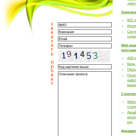
элек
Электро
B2C 
Инте
Сист
соде
Web-раз
програм
ASP.n
Базы
Прог
Прог
работ
маши
Статиче
Websi
стати
Дизай
интег
код
Динамич