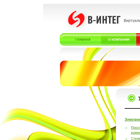
Виртуал
ГЛАВНАЯ
О КОМПАНИИ
Электро
Прос
комм
Слож