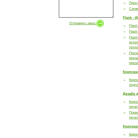
Прост
Сложн
Flash - 
Отправить заказ
Flash
Flash
Flash
испол
техно
През
рекл
през
Корпора
Корпо
подго
Дизайн д
Корпо
печа
Пром
печа
Корпора
Корп