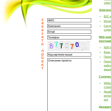
элек
Электро
B2C 
Инте
Сист
соде
Web-раз
програм
ASP.n
Базы
Прог
Прог
работ
маши
Статиче
Websi
стати
Дизай
интег
код
Динамич