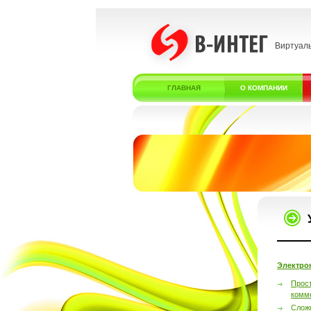
Виртуал
ГЛАВНАЯ
О КОМПАНИИ
Электро
Прос
комм
Слож