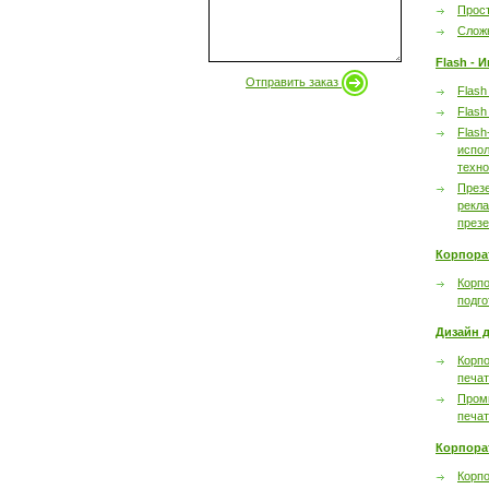
Прост
Сложн
Flash - 
Отправить заказ
Flash
Flash
Flash
испол
техно
През
рекл
през
Корпора
Корпо
подго
Дизайн д
Корпо
печа
Пром
печа
Корпора
Корп