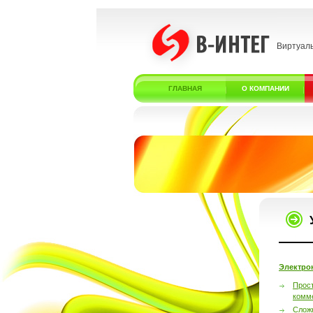
Виртуал
ГЛАВНАЯ
О КОМПАНИИ
Электро
Прос
комм
Слож