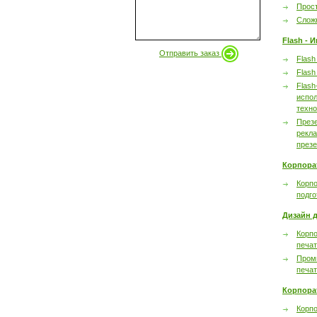
Прост
Сложн
Flash - 
Отправить заказ
Flash
Flash
Flash
испол
техно
През
рекл
през
Корпора
Корпо
подго
Дизайн д
Корпо
печа
Пром
печа
Корпора
Корп