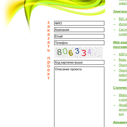
элек
Электро
B2C 
Инте
Сист
соде
Web-раз
програм
ASP.n
Базы
Прог
Прог
работ
маши
Статиче
Websi
стати
Дизай
интег
код
Динамич