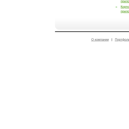
прил
Корп
прил
О компании
|
Портфол