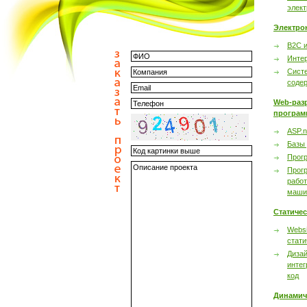
элек
Электро
B2C 
Инте
Сист
соде
Web-раз
програм
ASP.n
Базы
Прог
Прог
работ
маши
Статиче
Websi
стати
Дизай
интег
код
Динамич