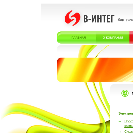
Виртуал
ГЛАВНАЯ
О КОМПАНИИ
Электро
Прос
комм
Слож