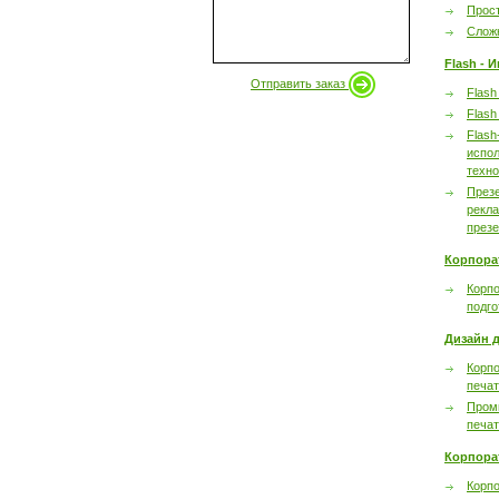
Прост
Сложн
Flash - 
Отправить заказ
Flash
Flash
Flash
испол
техно
През
рекл
през
Корпора
Корпо
подго
Дизайн д
Корпо
печа
Пром
печа
Корпора
Корп