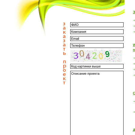
Э
W
п
С
Д