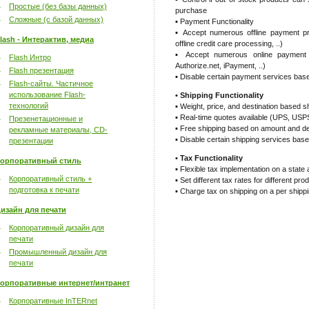
Простые (без базы данных)
purchase
Сложные (с базой данных)
▪ Payment Functionality
▪ Accept numerous offline payment p
lash - Интерактив, медиа
offline credit care processing, ..)
▪ Accept numerous online payment 
Flash Интро
Authorize.net, iPayment, ..)
Flash презентация
▪ Disable certain payment services bas
Flash-сайты. Частичное
использование Flash-
• Shipping Functionality
технологий
▪ Weight, price, and destination based 
▪ Real-time quotes available (UPS, USPS
Презенетационные и
▪ Free shipping based on amount and de
рекламные материалы, CD-
▪ Disable certain shipping services bas
презентации
• Tax Functionality
орпоративный стиль
▪ Flexible tax implementation on a state
Корпоративный стиль +
▪ Set different tax rates for different pro
подготовка к печати
▪ Charge tax on shipping on a per shipp
изайн для печати
Корпоративный дизайн для
печати
Промышленный дизайн для
печати
орпоративные интернет/интранет
Корпоративные InTERnet