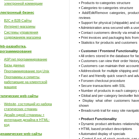
▪ Products-to-categories structure
электронной коммерции
▪ Categories-to-categories structure
лектронный бизнес
▪ Add/Edit/Remove categories, produc
reviews
B2C и B2B Сайты
▪ Support for physical (shippable) and v
Интернет-магазины
▪ Administration area secured with a 
Системы управления
▪ Contact customers directly via email o
содержанием магазина
▪ Print invoices and packaging lists fro
▪ Statistics for products and customers
eb-разработка,
• Customer / Frontend Functionality
рограммирование
▪ All orders stored in the database for fas
ASP.net программирование
▪ Customers can view their order histor
Базы данных
▪ Customers can maintain their account
▪ Addressbook for multiple shipping and 
Программирование под Unix
▪ Fast and friendly quick search and a
Программы и скрипты,
▪ Forseen checkout procedure
работающие на клиентской
▪ Secure transactions with SSL
машине
▪ Number of products in each category
▪ Global and per-category bestseller list
татические web-сайты
▪ Display what other customers have 
Website, состоящий из набора
shown
статических страниц
▪ Breadcrumb trail for easy site navigati
Дизайн одной страницы +
• Product Functionality
интеграция дизайна в HTML-
▪ Dynamic product attributes relationshi
код
▪ HTML based product descriptions
инамические web-сайты
▪ Automated display of specials
▪ Control if out of stock products can 