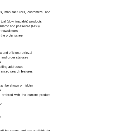
ts, manufacturers, customers, and
irtual (downloadable) products
username and password (MS3)
r newsletters
m the order screen
t and efficient retrieval
y and order statuses
s
billing addresses
dvanced search features
 can be shown or hidden
s
ordered with the current product
on
p
still be shown and are available for