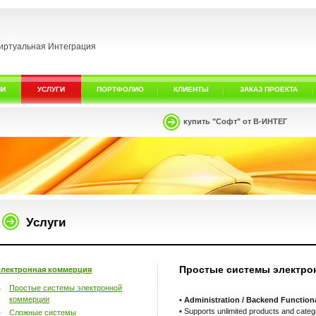
иртуальная Интеграция
ИИ
УСЛУГИ
ПОРТФОЛИО
КЛИЕНТЫ
ЗАКАЗ ПРОЕКТА
купить "Софт" от В-ИНТЕГ
Услуги
Простые системы электро
лектронная коммерция
Простые системы электронной
коммерции
• Administration / Backend Functiona
▪ Supports unlimited products and categ
Сложные системы