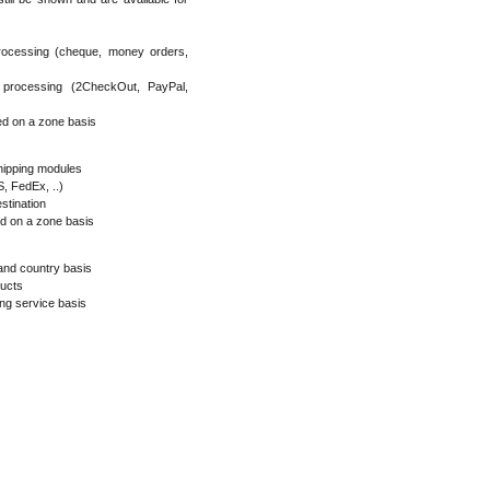
rocessing (cheque, money orders,
processing (2CheckOut, PayPal,
ed on a zone basis
shipping modules
, FedEx, ..)
stination
ed on a zone basis
 and country basis
ducts
ing service basis