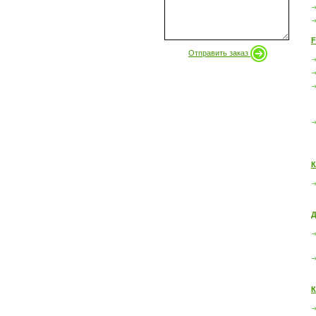
F
Отправить заказ
К
Д
К