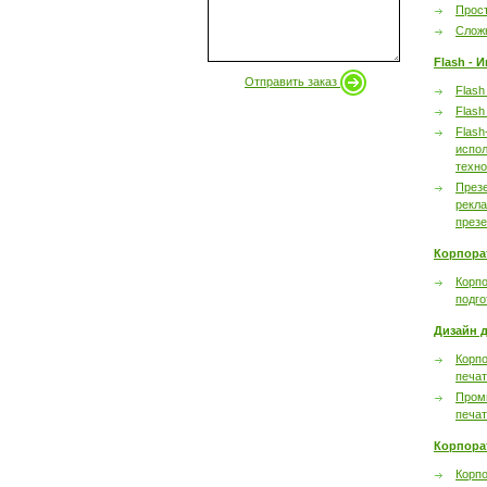
Прост
Сложн
Flash - 
Отправить заказ
Flash
Flash
Flash
испол
техно
През
рекл
през
Корпора
Корпо
подго
Дизайн д
Корпо
печа
Пром
печа
Корпора
Корп