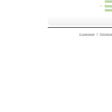
прил
Корп
прил
О компании
|
Портфол