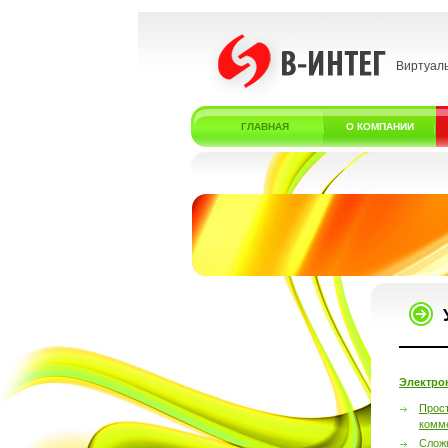
Виртуал
ГЛАВНАЯ
О КОМПАНИИ
Электро
Прос
комм
Слож