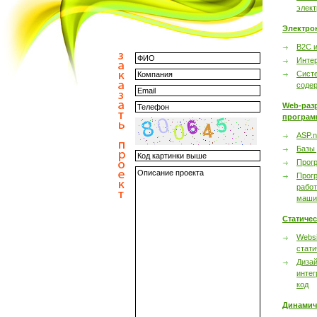
элек
Электро
B2C 
Инте
Сист
соде
Web-раз
програм
ASP.n
Базы
Прог
Прог
работ
маши
Статиче
Websi
стати
Дизай
интег
код
Динамич