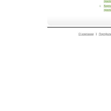
прил
Корп
прил
О компании
|
Портфол