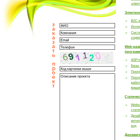
элек
Электро
B2C 
Инте
Сист
соде
Web-раз
програм
ASP.n
Базы
Прог
Прог
работ
маши
Статиче
Websi
стати
Дизай
интег
код
Динамич