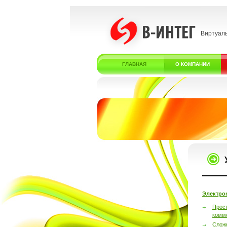
Виртуал
ГЛАВНАЯ
О КОМПАНИИ
Электро
Прос
комм
Слож