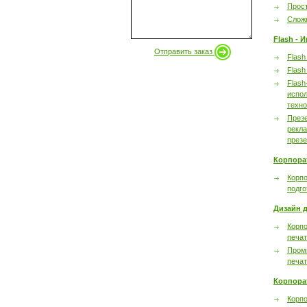
Прост
Сложн
Flash - 
Отправить заказ
Flash
Flash
Flash
испол
техно
През
рекл
през
Корпора
Корпо
подго
Дизайн д
Корпо
печа
Пром
печа
Корпора
Корп