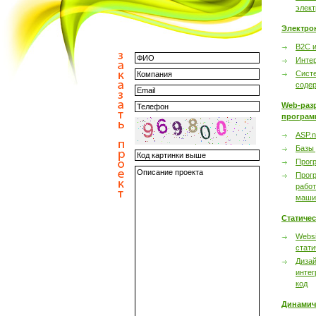
элек
Электро
B2C 
Инте
Сист
соде
Web-раз
програм
ASP.n
Базы
Прог
Прог
работ
маши
Статиче
Websi
стати
Дизай
интег
код
Динамич