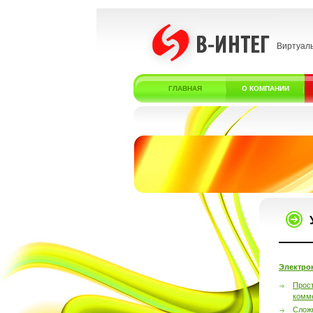
Виртуал
ГЛАВНАЯ
О КОМПАНИИ
Электро
Прос
комм
Слож