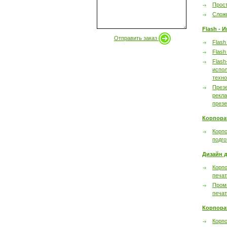
Прост
Сложн
Flash - 
Отправить заказ
Flash
Flash
Flash
испол
техно
През
рекл
през
Корпора
Корпо
подго
Дизайн д
Корпо
печа
Пром
печа
Корпора
Корп