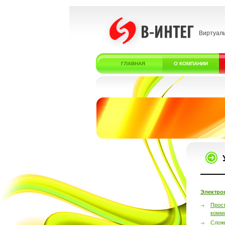
Виртуал
ГЛАВНАЯ
О КОМПАНИИ
Электро
Прос
комм
Слож