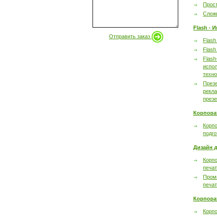
Прост
Сложн
Flash - 
Отправить заказ
Flash
Flash
Flash
испол
техно
През
рекл
през
Корпора
Корпо
подго
Дизайн д
Корпо
печа
Пром
печа
Корпора
Корп