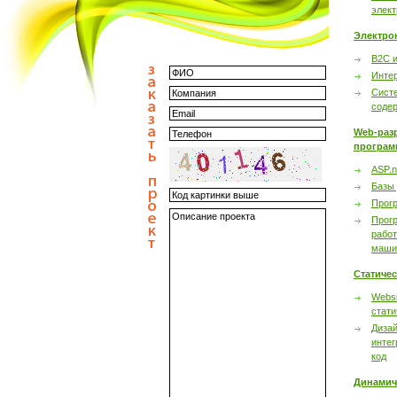
элек
Электро
B2C 
Инте
Сист
соде
Web-раз
програм
ASP.n
Базы
Прог
Прог
работ
маши
Статиче
Websi
стати
Дизай
интег
код
Динамич