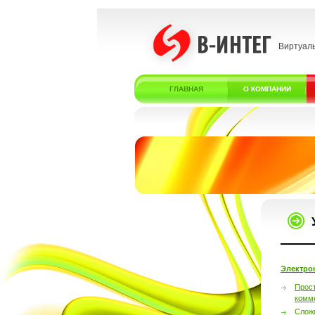
Виртуал
ГЛАВНАЯ
О КОМПАНИИ
Электро
Прос
комм
Слож