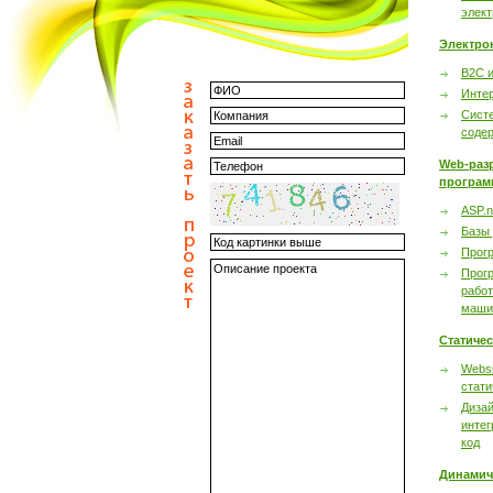
элек
Электро
B2C 
Инте
Сист
соде
Web-раз
програм
ASP.n
Базы
Прог
Прог
работ
маши
Статиче
Websi
стати
Дизай
интег
код
Динамич