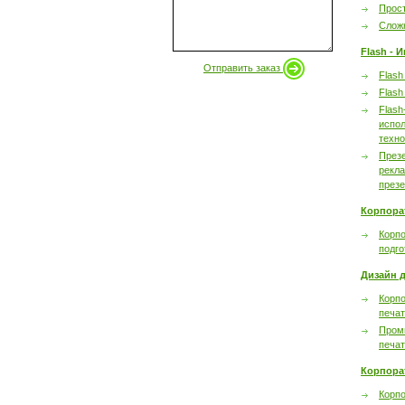
Прост
Сложн
Flash - 
Отправить заказ
Flash
Flash
Flash
испол
техно
През
рекл
през
Корпора
Корпо
подго
Дизайн д
Корпо
печа
Пром
печа
Корпора
Корп