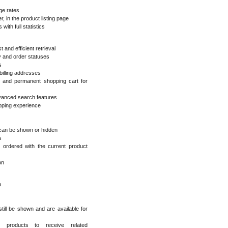
ge rates
r, in the product listing page
with full statistics
t and efficient retrieval
y and order statuses
s
billing addresses
 and permanent shopping cart for
dvanced search features
opping experience
 can be shown or hidden
s
ordered with the current product
on
p
still be shown and are available for
products to receive related