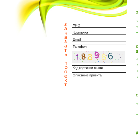
Э
W
п
С
Д