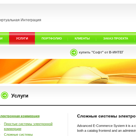
иртуальная Интеграция
ИИ
УСЛУГИ
ПОРТФОЛИО
КЛИЕНТЫ
ЗАКАЗ ПРОЕКТА
купить "Софт" от В-ИНТЕГ
Услуги
Сложные системы электро
лектронная коммерция
Простые системы электронной
Advanced E-Commerce System it is a com
коммерции
both a catalog frontend and an administr
Сложные системы