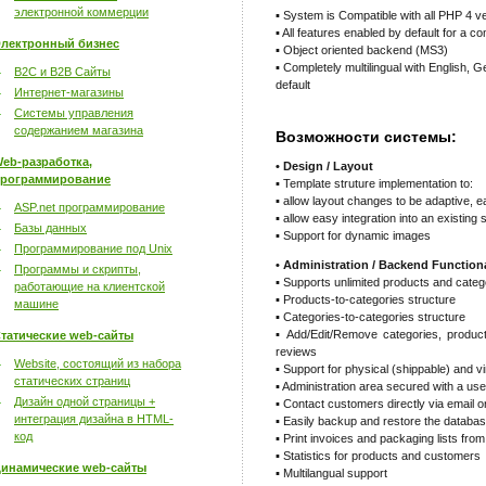
электронной коммерции
▪ System is Compatible with all PHP 4 v
▪ All features enabled by default for a c
лектронный бизнес
▪ Object oriented backend (MS3)
▪ Completely multilingual with English,
B2C и B2B Сайты
default
Интернет-магазины
Системы управления
содержанием магазина
Возможности системы:
eb-разработка,
• Design / Layout
рограммирование
▪ Template struture implementation to:
▪ allow layout changes to be adaptive, 
ASP.net программирование
▪ allow easy integration into an existing 
Базы данных
▪ Support for dynamic images
Программирование под Unix
• Administration / Backend Functiona
Программы и скрипты,
▪ Supports unlimited products and categ
работающие на клиентской
▪ Products-to-categories structure
машине
▪ Categories-to-categories structure
▪ Add/Edit/Remove categories, produc
татические web-сайты
reviews
Website, состоящий из набора
▪ Support for physical (shippable) and v
статических страниц
▪ Administration area secured with a 
Дизайн одной страницы +
▪ Contact customers directly via email o
интеграция дизайна в HTML-
▪ Easily backup and restore the databa
код
▪ Print invoices and packaging lists fro
▪ Statistics for products and customers
инамические web-сайты
▪ Multilangual support