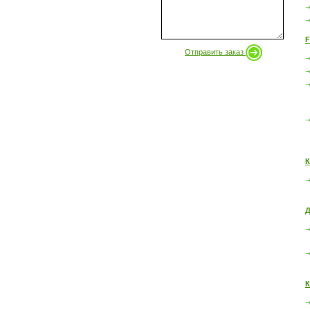
F
Отправить заказ
К
Д
К