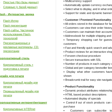
▪ Multicurrency support
Простые (без базы данных)
▪ Automatically update currency exchan
Сложные (с базой данных)
▪ Select what to display, and in what orde
▪ Support for static and dynamic banners 
lash - Интерактив, медиа
• Customer / Frontend Functionality
Flash Интро
▪ All orders stored in the database for fas
Flash презентация
▪ Customers can view their order histor
Flash-сайты. Частичное
▪ Customers can maintain their account
использование Flash-
▪ Addressbook for multiple shipping and 
технологий
▪ Temporary shopping cart for guests
Презенетационные и
customers
рекламные материалы, CD-
▪ Fast and friendly quick search and a
презентации
▪ Product reviews for an interactive sh
▪ Forseen checkout procedure
орпоративный стиль
▪ Secure transactions with SSL
▪ Number of products in each category
Корпоративный стиль +
▪ Global and per-category bestseller list
подготовка к печати
▪ Display what other customers have 
shown
изайн для печати
▪ Breadcrumb trail for easy site navigati
Корпоративный дизайн для
печати
• Product Functionality
▪ Dynamic product attributes relationshi
Промышленный дизайн для
▪ HTML based product descriptions
печати
▪ Automated display of specials
орпоративные интернет/интранет
▪ Control if out of stock products can 
purchase
Корпоративные InTERnet
▪ Customers can subscribe to 