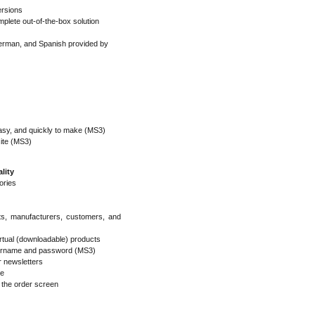
ersions
omplete out-of-the-box solution
 German, and Spanish provided by
easy, and quickly to make (MS3)
site (MS3)
lity
ories
ts, manufacturers, customers, and
irtual (downloadable) products
username and password (MS3)
r newsletters
se
m the order screen