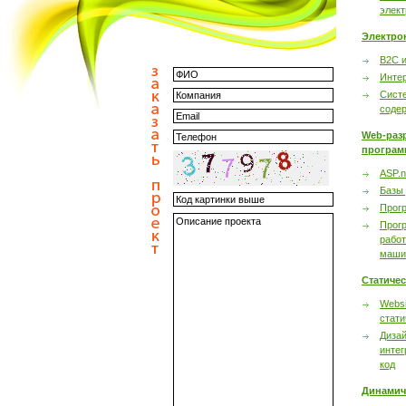
элек
Электро
B2C 
Инте
Сист
соде
Web-раз
програм
ASP.n
Базы
Прог
Прог
работ
маши
Статиче
Websi
стати
Дизай
интег
код
Динамич