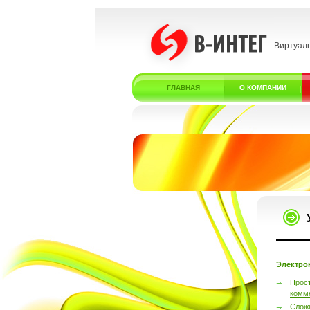
Виртуал
ГЛАВНАЯ
О КОМПАНИИ
Электро
Прос
комм
Слож