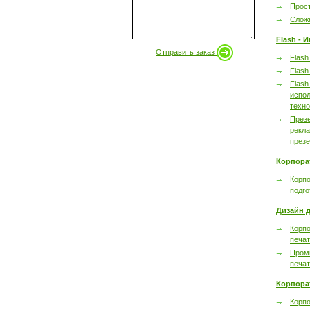
Прост
Сложн
Flash - 
Отправить заказ
Flash
Flash
Flash
испол
техно
През
рекл
през
Корпора
Корпо
подго
Дизайн д
Корпо
печа
Пром
печа
Корпора
Корп