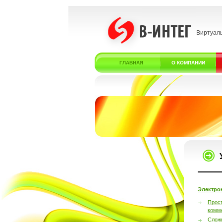
Виртуал
ГЛАВНАЯ
О КОМПАНИИ
Электро
Прос
комм
Слож