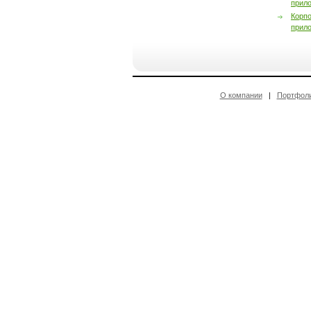
прил
Корп
прил
О компании
|
Портфол