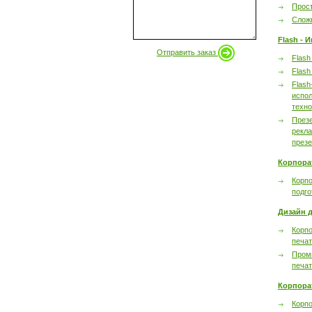
Прост
Сложн
Flash - 
Отправить заказ
Flash
Flash
Flash
испол
техно
През
рекл
през
Корпора
Корпо
подго
Дизайн д
Корпо
печа
Пром
печа
Корпора
Корп