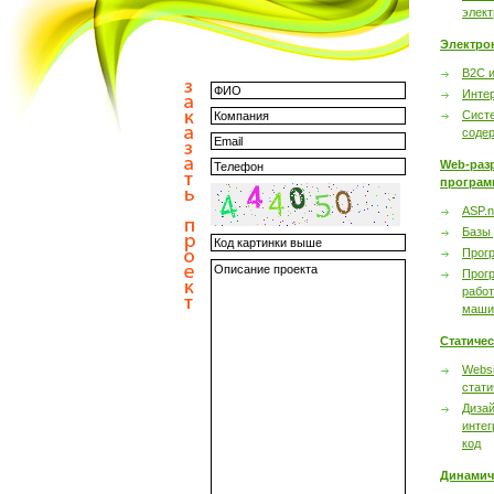
элек
Электро
B2C 
Инте
Сист
соде
Web-раз
програм
ASP.n
Базы
Прог
Прог
работ
маши
Статиче
Websi
стати
Дизай
интег
код
Динамич