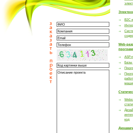
элек
Электро
B2C 
Инте
Сист
соде
Web-раз
програм
ASP.n
Базы
Прог
Прог
работ
маши
Статиче
Websi
стати
Дизай
интег
код
Динамич