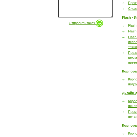
Прост
Сложн
Flash - 
Отправить заказ
Flash
Flash
Flash
испол
техно
През
рекл
през
Корпора
Корпо
подго
Дизайн д
Корпо
печа
Пром
печа
Корпора
Корп