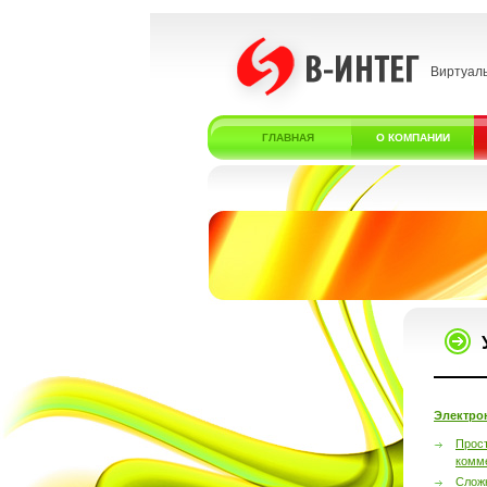
Виртуал
ГЛАВНАЯ
О КОМПАНИИ
Электро
Прос
комм
Слож