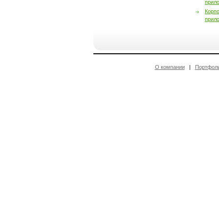
прил
Корп
прил
О компании
|
Портфол