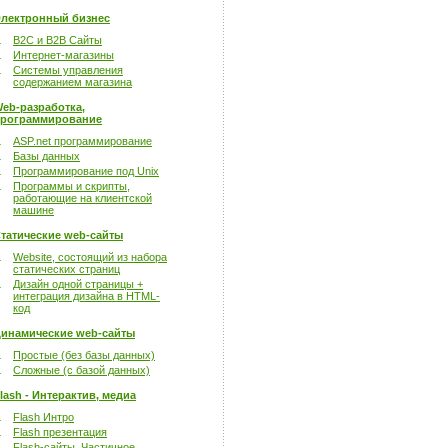
лектронный бизнес
B2C и B2B Сайты
Интернет-магазины
Системы управления
содержанием магазина
eb-разработка,
рограммирование
ASP.net программирование
Базы данных
Программирование под Unix
Программы и скрипты,
работающие на клиентской
машине
татические web-сайты
Website, состоящий из набора
статических страниц
Дизайн одной страницы +
интеграция дизайна в HTML-
код
инамические web-сайты
Простые (без базы данных)
Сложные (с базой данных)
lash - Интерактив, медиа
Flash Интро
Flash презентация
Flash-сайты. Частичное