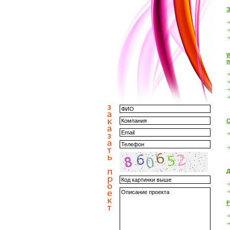
Э
W
п
С
Д
F