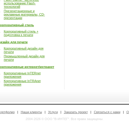
использование Flash-
технологий
Презенетационные и
рекламные материалы, CD-
презентации
орпоративный стиль
Корпоративный стиль +
подготовка к печати
изайн для печати
Корпоративный дизайн для
печати
Промышленный дизайн для
печати
орпоративные интернет/интранет
Корпоративные InTERnet
приложения
Корпоративные InTRAnet
приложения
ортфолио
|
Наши клиенты
|
Услуги
|
Заказать проект
|
Связаться с нами
|
О
2004-2026 © ООО "В-ИНТЕГ". Все права защищены.