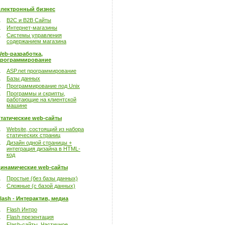
лектронный бизнес
B2C и B2B Сайты
Интернет-магазины
Системы управления
содержанием магазина
eb-разработка,
рограммирование
ASP.net программирование
Базы данных
Программирование под Unix
Программы и скрипты,
работающие на клиентской
машине
татические web-сайты
Website, состоящий из набора
статических страниц
Дизайн одной страницы +
интеграция дизайна в HTML-
код
инамические web-сайты
Простые (без базы данных)
Сложные (с базой данных)
lash - Интерактив, медиа
Flash Интро
Flash презентация
Flash-сайты. Частичное