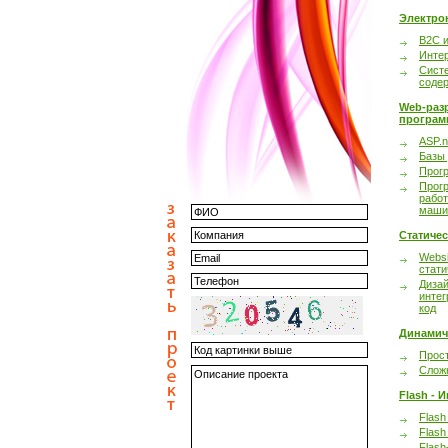
Электро
B2C 
Инте
Сист
соде
Web-раз
програм
ASP.n
Базы
Прог
Прог
работ
маши
Статиче
Websi
стати
Дизай
интег
код
Динамич
Прост
Сложн
Flash - 
Flash
Flash
Flash