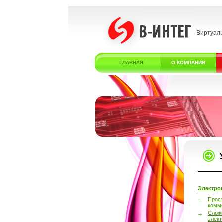
Виртуал
ГЛАВНАЯ
О КОМПАНИИ
Электро
Прос
комм
Слож
элек