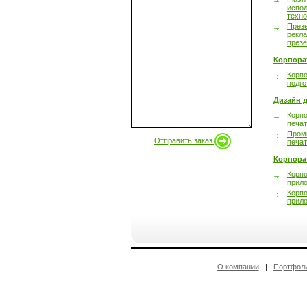
испол
техно
През
рекл
през
Корпора
Корпо
подго
Дизайн д
Корпо
печа
Пром
Отправить заказ
печа
Корпора
Корп
прил
Корп
прил
О компании
|
Портфол