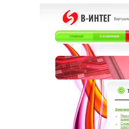
Виртуал
ГЛАВНАЯ
О КОМПАНИИ
Электро
Прос
комм
Слож
элек