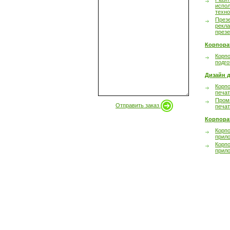
испол
техно
През
рекл
през
Корпора
Корпо
подго
Дизайн д
Корпо
печа
Пром
Отправить заказ
печа
Корпора
Корп
прил
Корп
прил