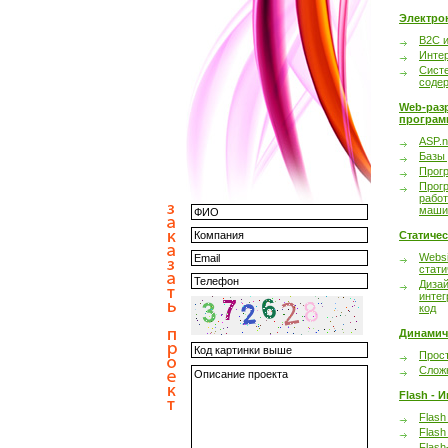
Электро
B2C 
Инте
Сист
соде
Web-раз
програм
ASP.n
Базы
Прог
Прог
работ
маши
Статиче
Websi
стати
Дизай
интег
код
Динамич
Прост
Сложн
Flash - 
Flash
Flash
Flash