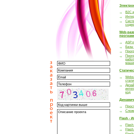
Электро
B2C 
Инте
Сист
соде
Web-раз
програм
ASP.n
Базы
Прог
Прог
работ
маши
Статиче
Websi
стати
Дизай
интег
код
Динамич
Прост
Сложн
Flash - 
Flash
Flash
Flash