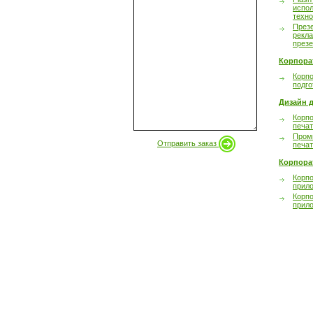
испол
техно
През
рекл
през
Корпора
Корпо
подго
Дизайн д
Корпо
печа
Пром
Отправить заказ
печа
Корпора
Корп
прил
Корп
прил