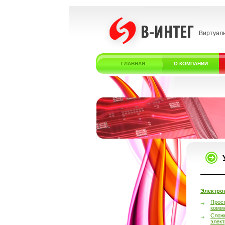
Виртуал
ГЛАВНАЯ
О КОМПАНИИ
Электро
Прос
комм
Слож
элек