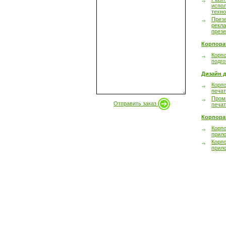
испол
техно
През
рекл
през
Корпора
Корпо
подго
Дизайн д
Корпо
печа
Пром
Отправить заказ
печа
Корпора
Корп
прил
Корп
прил