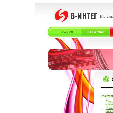
Виртуал
ГЛАВНАЯ
О КОМПАНИИ
Электро
Прос
комм
Слож
элек