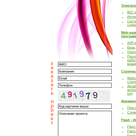
Электро
B2C 
Инте
Сист
соде
Web-раз
програм
ASP.n
Базы
Прог
Прог
работ
маши
Статиче
Websi
стати
Дизай
интег
код
Динамич
Прост
Сложн
Flash - 
Flash
Flash
Flash