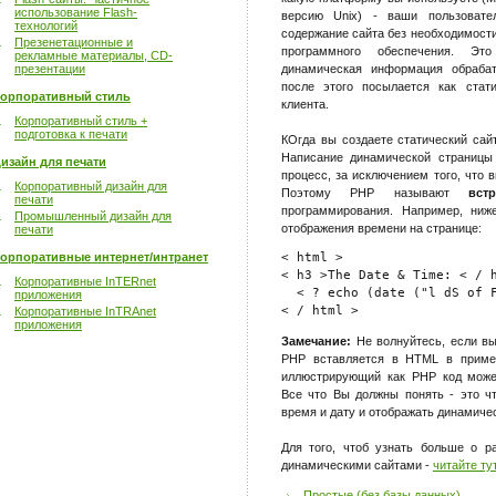
использование Flash-
версию Unix) - ваши пользовате
технологий
содержание сайта без необходимост
Презенетационные и
программного обеспечения. Это
рекламные материалы, CD-
презентации
динамическая информация обрабат
после этого посылается как стат
орпоративный стиль
клиента.
Корпоративный стиль +
подготовка к печати
КОгда вы создаете статический сай
Написание динамической страницы
изайн для печати
процесс, за исключением того, что
Корпоративный дизайн для
Поэтому PHP называют
вс
печати
программирования. Например, ниж
Промышленный дизайн для
отображения времени на странице:
печати
орпоративные интернет/интранет
< html >

< h3 >The Date & Time: < / h
Корпоративные InTERnet
  < ? echo (date ("l dS of F
приложения
Корпоративные InTRAnet
приложения
Замечание:
Не волнуйтесь, если вы
PHP вставляется в HTML в пример
иллюстрирующий как PHP код може
Все что Вы должны понять - это ч
время и дату и отображать динамичес
Для того, чтоб узнать больше о р
динамическими сайтами -
читайте ту
Простые (без базы данных)