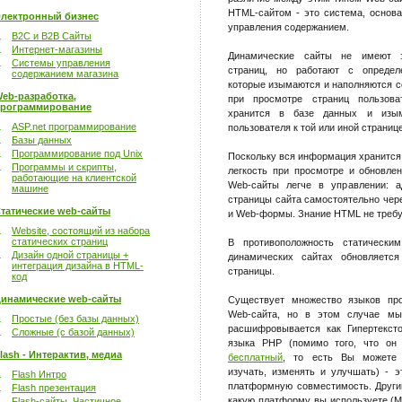
HTML-сайтом - это система, основ
лектронный бизнес
управления содержанием.
B2C и B2B Сайты
Интернет-магазины
Динамические сайты не имеют з
Системы управления
страниц, но работают с определ
содержанием магазина
которые изымаются и наполняются 
eb-разработка,
при просмотре страниц пользова
рограммирование
хранится в базе данных и изым
ASP.net программирование
пользователя к той или иной странице
Базы данных
Программирование под Unix
Поскольку вся информация хранится 
Программы и скрипты,
легкость при просмотре и обновлен
работающие на клиентской
Web-сайты легче в управлении: а
машине
страницы сайта самостоятельно че
татические web-сайты
и Web-формы. Знание HTML не требу
Website, состоящий из набора
статических страниц
В противоположность статически
Дизайн одной страницы +
динамических сайтах обновляется
интеграция дизайна в HTML-
страницы.
код
инамические web-сайты
Существует множество языков про
Web-сайта, но в этом случае м
Простые (без базы данных)
расшифровывается как Гипертекст
Сложные (с базой данных)
языка PHP (помимо того, что о
lash - Интерактив, медиа
бесплатный
, то есть Вы можете е
изучать, изменять и улучшать) - э
Flash Интро
платформную совместимость. Други
Flash презентация
какую платформу вы используете (Mi
Flash-сайты. Частичное