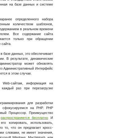
анная на базе данных и системе
аранее определенного набора
енным количеством шаблонов,
содержанием в реальном времени
телем. Все содержание сайта
ается только при обращении
 сайта.
в базе данных, это обеспечивает
ии. В результате, динамические
дминистратор может обновлять
рез Административный Интерфейс
ется в этом случае.
м Web-сайтам, информация на
 каждый раз при перезагрузке
граммирования для разработки
ы сфокусируемся на PHP. PHP
овый Процессор. Преимущество
н
распространяется бесплатно
И
го копировать, использовать,
то то, что он предлагает кросс-
ми словами, не имеет значения,
crosoft Windows, Machintosh, или