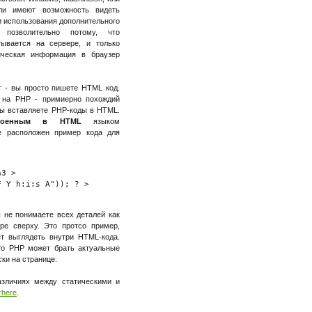
ли имеют возможность видеть
и использования дополнительного
 позволительно потому, что
ывается на сервере, и только
ическая информация в браузер
т - вы просто пишете HTML код.
 на PHP - примиерно похождий
 вы вставляете PHP-коды в HTML.
троенным в HTML
языком
е расположен пример кода для
3 >

 Y h:i:s A")); ? >

 не понимаете всех деталей как
е сверху. Это протсо пример,
т выглядеть внутри HTML-кода.
то PHP может брать актуальные
ки на странице.
азличиях между статическими и
тhere
.