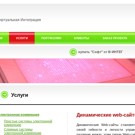
иртуальная Интеграция
ИИ
УСЛУГИ
ПОРТФОЛИО
КЛИЕНТЫ
ЗАКАЗ ПРОЕКТА
купить "Софт" от В-ИНТЕГ
Услуги
Динамические web-сай
лектронная коммерция
Простые системы электронной
коммерции
Динамические Web-сайты становя
Сложные системы
своей гибкости и легкости упра
электронной коммерции
различие между этим типом Web-са