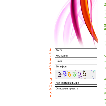
Э
W
п
С
Д
F