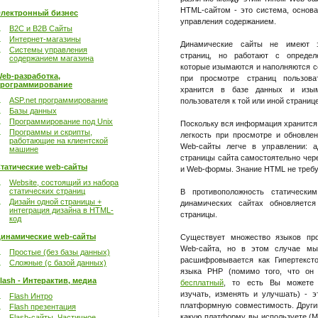
HTML-сайтом - это система, основ
лектронный бизнес
управления содержанием.
B2C и B2B Сайты
Интернет-магазины
Динамические сайты не имеют з
Системы управления
страниц, но работают с определ
содержанием магазина
которые изымаются и наполняются 
eb-разработка,
при просмотре страниц пользова
рограммирование
хранится в базе данных и изым
ASP.net программирование
пользователя к той или иной странице
Базы данных
Программирование под Unix
Поскольку вся информация хранится 
Программы и скрипты,
легкость при просмотре и обновлен
работающие на клиентской
Web-сайты легче в управлении: а
машине
страницы сайта самостоятельно че
татические web-сайты
и Web-формы. Знание HTML не требу
Website, состоящий из набора
статических страниц
В противоположность статически
Дизайн одной страницы +
динамических сайтах обновляется
интеграция дизайна в HTML-
страницы.
код
инамические web-сайты
Существует множество языков про
Web-сайта, но в этом случае м
Простые (без базы данных)
расшифровывается как Гипертекст
Сложные (с базой данных)
языка PHP (помимо того, что о
lash - Интерактив, медиа
бесплатный
, то есть Вы можете е
изучать, изменять и улучшать) - э
Flash Интро
платформную совместимость. Други
Flash презентация
какую платформу вы используете (Mi
Flash-сайты. Частичное