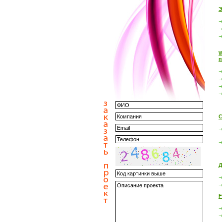
Э
W
п
С
Д
F