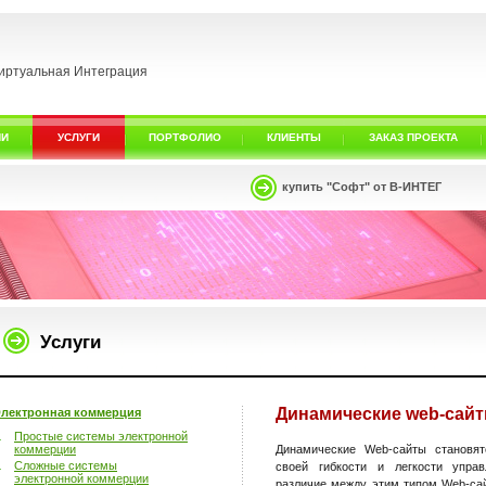
иртуальная Интеграция
ИИ
УСЛУГИ
ПОРТФОЛИО
КЛИЕНТЫ
ЗАКАЗ ПРОЕКТА
купить "Софт" от В-ИНТЕГ
Услуги
Динамические web-сай
лектронная коммерция
Простые системы электронной
коммерции
Динамические Web-сайты становя
Сложные системы
своей гибкости и легкости упра
электронной коммерции
различие между этим типом Web-са