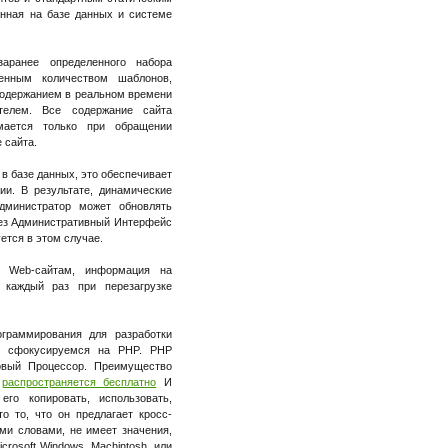
анная на базе данных и системе
аранее определенного набора
енным количеством шаблонов,
содержанием в реальном времени
телем. Все содержание сайта
ается только при обращении
 сайта.
в базе данных, это обеспечивает
ии. В результате, динамические
дминистратор может обновлять
рез Административный Интерфейс
ется в этом случае.
м Web-сайтам, информация на
 каждый раз при перезагрузке
граммирования для разработки
ы сфокусируемся на PHP. PHP
овый Процессор. Преимущество
н
распространяется бесплатно
И
го копировать, использовать,
то то, что он предлагает кросс-
ми словами, не имеет значения,
crosoft Windows, Machintosh, или