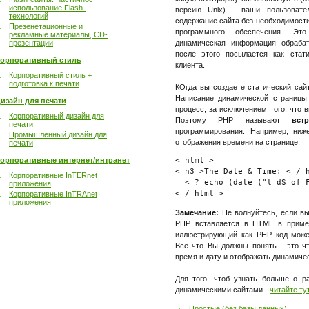
использование Flash-
версию Unix) - ваши пользовате
технологий
содержание сайта без необходимост
Презенетационные и
программного обеспечения. Это
рекламные материалы, CD-
презентации
динамическая информация обрабат
после этого посылается как стат
орпоративный стиль
клиента.
Корпоративный стиль +
подготовка к печати
КОгда вы создаете статический сай
Написание динамической страницы
изайн для печати
процесс, за исключением того, что
Корпоративный дизайн для
Поэтому PHP называют
вс
печати
программирования. Например, ниж
Промышленный дизайн для
отображения времени на странице:
печати
орпоративные интернет/интранет
< html >

< h3 >The Date & Time: < / h
Корпоративные InTERnet
  < ? echo (date ("l dS of F
приложения
Корпоративные InTRAnet
приложения
Замечание:
Не волнуйтесь, если вы
PHP вставляется в HTML в пример
иллюстрирующий как PHP код може
Все что Вы должны понять - это ч
время и дату и отображать динамичес
Для того, чтоб узнать больше о р
динамическими сайтами -
читайте ту
Простые (без базы данных)