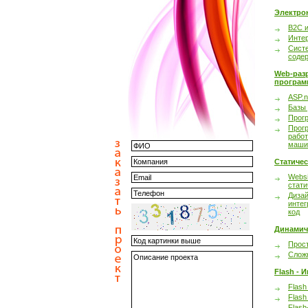
Электро
B2C 
Инте
Сист
соде
Web-раз
програм
ASP.n
Базы
Прог
Прог
работ
маши
Статиче
Websi
стати
Дизай
интег
код
Динамич
Прост
Сложн
Flash - 
Flash
Flash
Flash