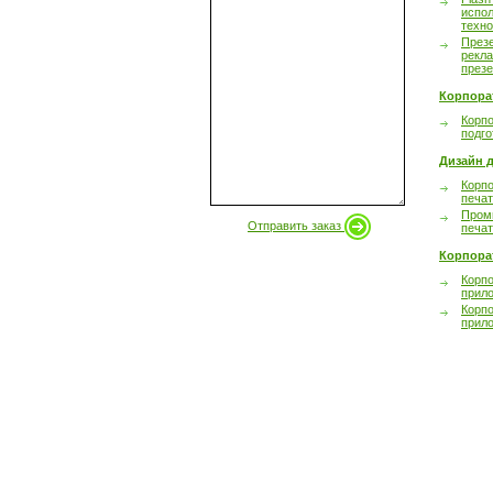
испол
техно
През
рекл
през
Корпора
Корпо
подго
Дизайн д
Корпо
печа
Пром
Отправить заказ
печа
Корпора
Корп
прил
Корп
прил