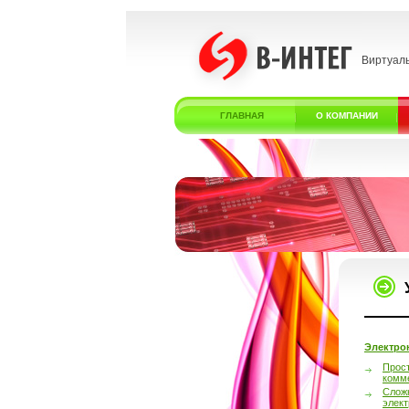
Виртуал
ГЛАВНАЯ
О КОМПАНИИ
Электро
Прос
комм
Слож
элек