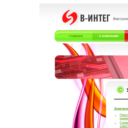
Виртуал
ГЛАВНАЯ
О КОМПАНИИ
Электро
Прос
комм
Слож
элек