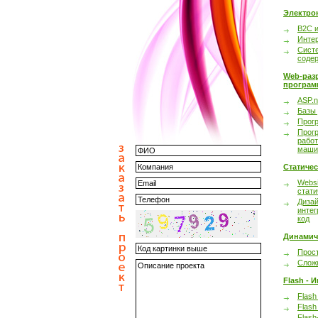
Электро
B2C 
Инте
Сист
соде
Web-раз
програм
ASP.n
Базы
Прог
Прог
работ
маши
Статиче
Websi
стати
Дизай
интег
код
Динамич
Прост
Сложн
Flash - 
Flash
Flash
Flash