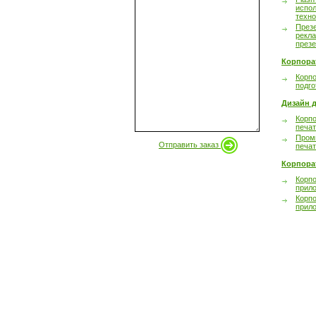
испол
техно
През
рекл
през
Корпора
Корпо
подго
Дизайн д
Корпо
печа
Пром
Отправить заказ
печа
Корпора
Корп
прил
Корп
прил