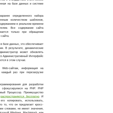
анная на базе данных и системе
аранее определенного набора
енным количеством шаблонов,
содержанием в реальном времени
телем. Все содержание сайта
ается только при обращении
 сайта.
в базе данных, это обеспечивает
ии. В результате, динамические
дминистратор может обновлять
рез Административный Интерфейс
ется в этом случае.
м Web-сайтам, информация на
 каждый раз при перезагрузке
граммирования для разработки
ы сфокусируемся на PHP. PHP
овый Процессор. Преимущество
н
распространяется бесплатно
И
го копировать, использовать,
то то, что он предлагает кросс-
ми словами, не имеет значения,
crosoft Windows, Machintosh, или