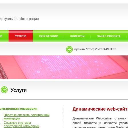
иртуальная Интеграция
ИИ
УСЛУГИ
ПОРТФОЛИО
КЛИЕНТЫ
ЗАКАЗ ПРОЕКТА
купить "Софт" от В-ИНТЕГ
Услуги
Динамические web-сай
лектронная коммерция
Простые системы электронной
коммерции
Динамические Web-сайты становя
Сложные системы
своей гибкости и легкости упра
электронной коммерции
различие между этим типом Web-са