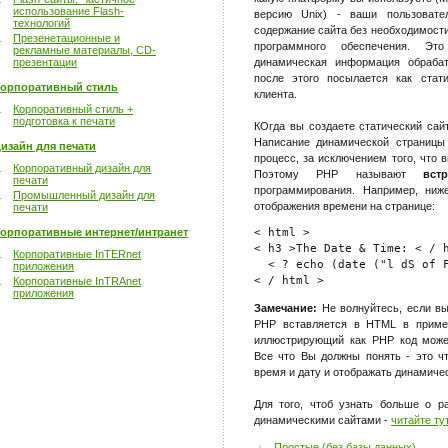
использование Flash-
версию Unix) - ваши пользовате
технологий
содержание сайта без необходимост
Презенетационные и
программного обеспечения. Это
рекламные материалы, CD-
презентации
динамическая информация обрабат
после этого посылается как стат
орпоративный стиль
клиента.
Корпоративный стиль +
подготовка к печати
КОгда вы создаете статический сай
Написание динамической страницы
изайн для печати
процесс, за исключением того, что
Корпоративный дизайн для
Поэтому PHP называют
вс
печати
программирования. Например, ниж
Промышленный дизайн для
отображения времени на странице:
печати
орпоративные интернет/интранет
< html >

< h3 >The Date & Time: < / h
Корпоративные InTERnet
  < ? echo (date ("l dS of F
приложения
Корпоративные InTRAnet
приложения
Замечание:
Не волнуйтесь, если вы
PHP вставляется в HTML в пример
иллюстрирующий как PHP код може
Все что Вы должны понять - это ч
время и дату и отображать динамичес
Для того, чтоб узнать больше о р
динамическими сайтами -
читайте ту
Простые (без базы данных)