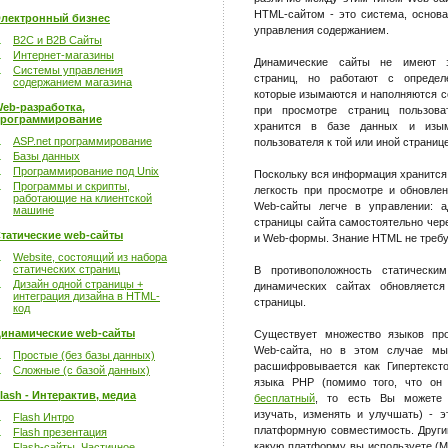
HTML-сайтом - это система, основ
лектронный бизнес
управления содержанием.
B2C и B2B Сайты
Интернет-магазины
Динамические сайты не имеют з
Системы управления
страниц, но работают с определ
содержанием магазина
которые изымаются и наполняются 
eb-разработка,
при просмотре страниц пользова
рограммирование
хранится в базе данных и изым
ASP.net программирование
пользователя к той или иной странице
Базы данных
Программирование под Unix
Поскольку вся информация хранится 
Программы и скрипты,
легкость при просмотре и обновлен
работающие на клиентской
Web-сайты легче в управлении: а
машине
страницы сайта самостоятельно че
татические web-сайты
и Web-формы. Знание HTML не требу
Website, состоящий из набора
статических страниц
В противоположность статически
Дизайн одной страницы +
динамических сайтах обновляется
интеграция дизайна в HTML-
страницы.
код
инамические web-сайты
Существует множество языков про
Web-сайта, но в этом случае м
Простые (без базы данных)
расшифровывается как Гипертекст
Сложные (с базой данных)
языка PHP (помимо того, что о
lash - Интерактив, медиа
бесплатный
, то есть Вы можете е
изучать, изменять и улучшать) - э
Flash Интро
платформную совместимость. Други
Flash презентация
какую платформу вы используете (Mi
Flash-сайты. Частичное