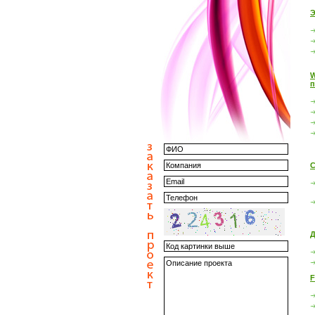
Э
W
п
С
Д
F