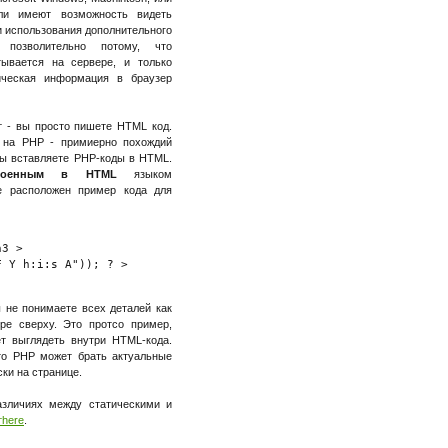
ли имеют возможность видеть
и использования дополнительного
 позволительно потому, что
ывается на сервере, и только
ическая информация в браузер
т - вы просто пишете HTML код.
 на PHP - примиерно похождий
 вы вставляете PHP-коды в HTML.
троенным в HTML
языком
е расположен пример кода для
3 >

 Y h:i:s A")); ? >

 не понимаете всех деталей как
е сверху. Это протсо пример,
т выглядеть внутри HTML-кода.
то PHP может брать актуальные
ки на странице.
азличиях между статическими и
тhere
.