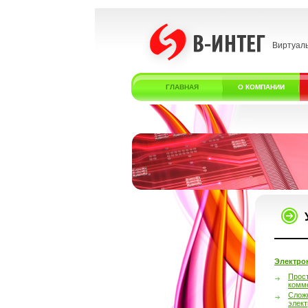
Виртуал
ГЛАВНАЯ
О КОМПАНИИ
Электро
Прос
комм
Слож
элек