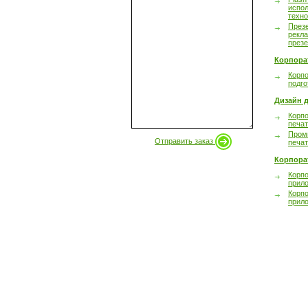
испол
техно
През
рекл
през
Корпора
Корпо
подго
Дизайн д
Корпо
печа
Пром
Отправить заказ
печа
Корпора
Корп
прил
Корп
прил