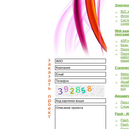
Электро
B2C 
Инте
Сист
соде
Web-раз
програм
ASP.n
Базы
Прог
Прог
работ
маши
Статиче
Websi
стати
Дизай
интег
код
Динамич
Прост
Сложн
Flash - 
Flash
Flash
Flash