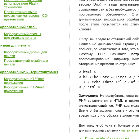
использование Flash-
версию Unix) - ваши пользовате
технологий
содержание сайта без необходимост
Презенетационные и
программного обеспечения. Это
рекламные материалы, CD-
презентации
динамическая информация обрабат
после этого посылается как стат
орпоративный стиль
клиента.
Корпоративный стиль +
подготовка к печати
КОгда вы создаете статический сай
Написание динамической страницы
изайн для печати
процесс, за исключением того, что
Корпоративный дизайн для
Поэтому PHP называют
вс
печати
программирования. Например, ниж
Промышленный дизайн для
отображения времени на странице:
печати
орпоративные интернет/интранет
< html >

< h3 >The Date & Time: < / h
Корпоративные InTERnet
  < ? echo (date ("l dS of F
приложения
Корпоративные InTRAnet
приложения
Замечание:
Не волнуйтесь, если вы
PHP вставляется в HTML в пример
иллюстрирующий как PHP код може
Все что Вы должны понять - это ч
время и дату и отображать динамичес
Для того, чтоб узнать больше о р
динамическими сайтами -
читайте ту
Простые (без базы данных)