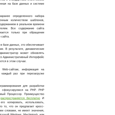
анная на базе данных и системе
аранее определенного набора
енным количеством шаблонов,
содержанием в реальном времени
телем. Все содержание сайта
ается только при обращении
 сайта.
в базе данных, это обеспечивает
ии. В результате, динамические
дминистратор может обновлять
рез Административный Интерфейс
ется в этом случае.
м Web-сайтам, информация на
 каждый раз при перезагрузке
граммирования для разработки
ы сфокусируемся на PHP. PHP
овый Процессор. Преимущество
н
распространяется бесплатно
И
го копировать, использовать,
то то, что он предлагает кросс-
ми словами, не имеет значения,
crosoft Windows, Machintosh, или