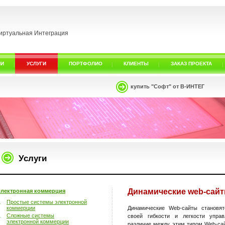
иртуальная Интеграция
ИИ
УСЛУГИ
ПОРТФОЛИО
КЛИЕНТЫ
ЗАКАЗ ПРОЕКТА
купить "Софт" от В-ИНТЕГ
Услуги
Динамические web-сай
лектронная коммерция
Простые системы электронной
коммерции
Динамические Web-сайты становя
Сложные системы
своей гибкости и легкости упра
электронной коммерции
различие между этим типом Web-са