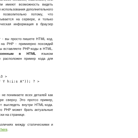
ли имеют возможность видеть
и использования дополнительного
 позволительно потому, что
ывается на сервере, и только
ическая информация в браузер
т - вы просто пишете HTML код.
 на PHP - примиерно похождий
 вы вставляете PHP-коды в HTML.
троенным в HTML
языком
е расположен пример кода для
3 >

 Y h:i:s A")); ? >

 не понимаете всех деталей как
е сверху. Это протсо пример,
т выглядеть внутри HTML-кода.
то PHP может брать актуальные
ки на странице.
азличиях между статическими и
тhere
.