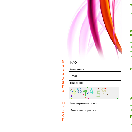
Э
W
п
С
Д
F