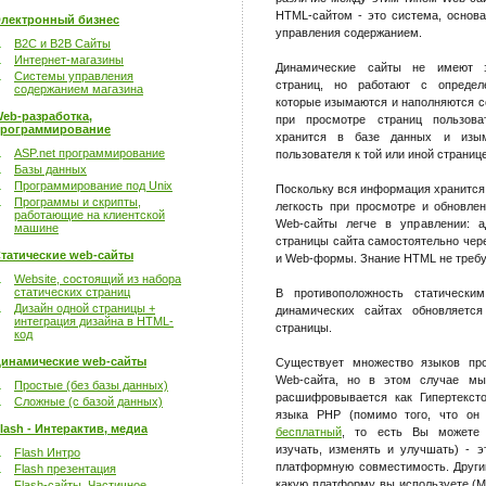
HTML-сайтом - это система, основ
лектронный бизнес
управления содержанием.
B2C и B2B Сайты
Интернет-магазины
Динамические сайты не имеют з
Системы управления
страниц, но работают с определ
содержанием магазина
которые изымаются и наполняются 
eb-разработка,
при просмотре страниц пользова
рограммирование
хранится в базе данных и изым
ASP.net программирование
пользователя к той или иной странице
Базы данных
Программирование под Unix
Поскольку вся информация хранится 
Программы и скрипты,
легкость при просмотре и обновлен
работающие на клиентской
Web-сайты легче в управлении: а
машине
страницы сайта самостоятельно че
татические web-сайты
и Web-формы. Знание HTML не требу
Website, состоящий из набора
статических страниц
В противоположность статически
Дизайн одной страницы +
динамических сайтах обновляется
интеграция дизайна в HTML-
страницы.
код
инамические web-сайты
Существует множество языков про
Web-сайта, но в этом случае м
Простые (без базы данных)
расшифровывается как Гипертекст
Сложные (с базой данных)
языка PHP (помимо того, что о
lash - Интерактив, медиа
бесплатный
, то есть Вы можете е
изучать, изменять и улучшать) - э
Flash Интро
платформную совместимость. Други
Flash презентация
какую платформу вы используете (Mi
Flash-сайты. Частичное