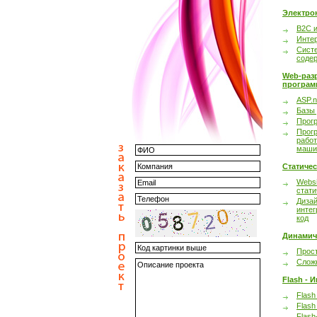
Электро
B2C 
Инте
Сист
соде
Web-раз
програм
ASP.n
Базы
Прог
Прог
работ
маши
Статиче
Websi
стати
Дизай
интег
код
Динамич
Прост
Сложн
Flash - 
Flash
Flash
Flash