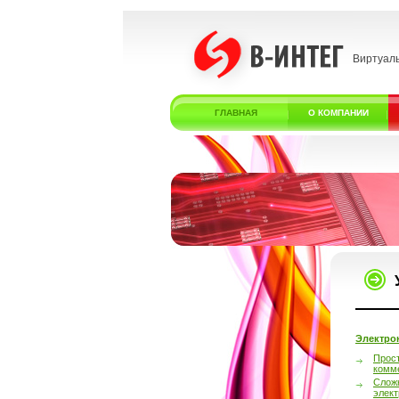
Виртуал
ГЛАВНАЯ
О КОМПАНИИ
Электро
Прос
комм
Слож
элек