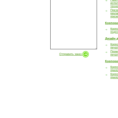
испол
техно
През
рекл
през
Корпора
Корпо
подго
Дизайн д
Корпо
печа
Пром
Отправить заказ
печа
Корпора
Корп
прил
Корп
прил