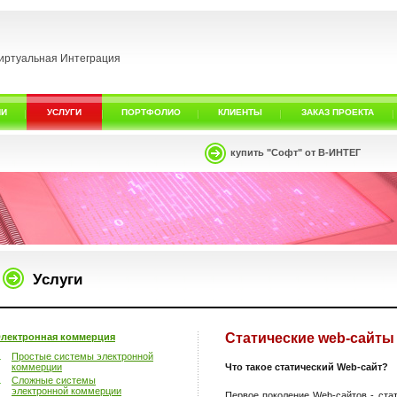
иртуальная Интеграция
ИИ
УСЛУГИ
ПОРТФОЛИО
КЛИЕНТЫ
ЗАКАЗ ПРОЕКТА
купить "Софт" от В-ИНТЕГ
Услуги
Статические web-сайты
лектронная коммерция
Простые системы электронной
коммерции
Что такое статический Web-сайт?
Сложные системы
электронной коммерции
Первое поколение Web-сайтов - ста