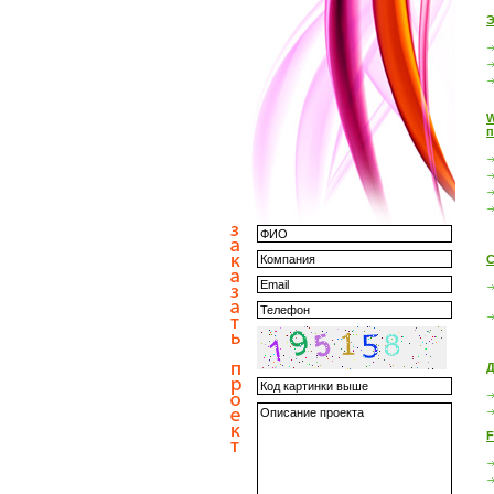
Э
W
п
С
Д
F