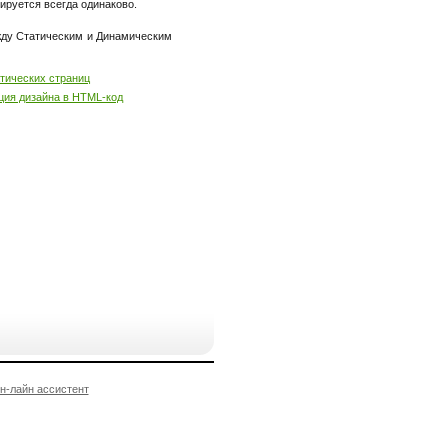
ируется всегда одинаково.
жду Статическим и Динамическим
атических страниц
ция дизайна в HTML-код
н-лайн ассистент