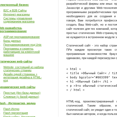
разработческой фирмы или иных пр
лектронный бизнес
Javascript и другими Web-технолги
B2C и B2B Сайты
программными разработческими про
Интернет-магазины
необходимого для их создания и
Системы управления
говоря, Вам потребуется професси
содержанием магазина
создать Ваш Web-сайт, но и постоя
eb-разработка,
сайт полезен для тех компаний, ко
рограммирование
простых статических Web-страниц п
ASP.net программирование
не нуждаются в встроенном модуле 
Базы данных
Программирование под Unix
Статический сайт - это набор стра
Программы и скрипты,
ПРи каждом просмотре таких ст
работающие на клиентской
программным возможностям брауз
машине
одинаково, при каждой перезагрузки 
татические web-сайты
Website, состоящий из набора
< html >

статических страниц
< title >Обычный Сайт< / tit
Дизайн одной страницы +
интеграция дизайна в HTML-
< body bgcolor="#003399" tex
код
< h1 >Обычный Сайт< /h1 >

< p >Это обычный статический
инамические web-сайты
Простые (без базы данных)
Сложные (с базой данных)
HTML-код, проиллюстрированный
lash - Интерактив, медиа
статический. Таким образом, е
Flash Интро
статический сайт, он увидит один и то
Flash презентация
был написан автором, и когда пользов
Flash-сайты. Частичное