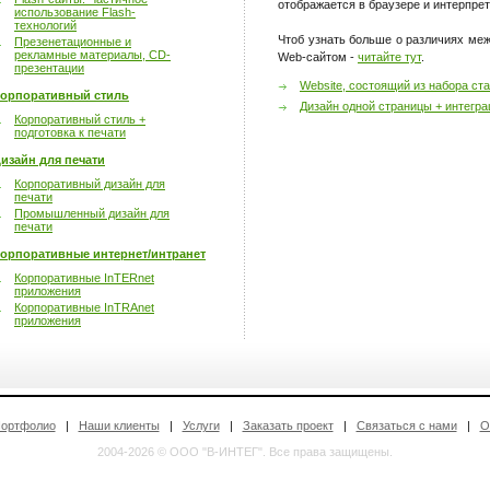
отображается в браузере и интерпрет
использование Flash-
технологий
Чтоб узнать больше о различиях ме
Презенетационные и
рекламные материалы, CD-
Web-сайтом -
читайте тут
.
презентации
Website, состоящий из набора ст
орпоративный стиль
Дизайн одной страницы + интегра
Корпоративный стиль +
подготовка к печати
изайн для печати
Корпоративный дизайн для
печати
Промышленный дизайн для
печати
орпоративные интернет/интранет
Корпоративные InTERnet
приложения
Корпоративные InTRAnet
приложения
ортфолио
|
Наши клиенты
|
Услуги
|
Заказать проект
|
Связаться с нами
|
О
2004-2026 © ООО "В-ИНТЕГ". Все права защищены.