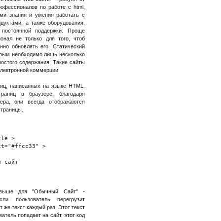
офессионалов по работе с html,
ями знания и умения работать с
дуктами, а также оборудования,
 постоянной поддержки. Проще
онал не только для того, чтоб
нно обновлять его. Статический
торым необходимо лишь несколько
ростого содержания. Такие сайты
электронной коммерции.
ниц, написанных на языке HTML.
раниц в браузере, благодаря
ера, они всегда отображаются
страницы.
le >

t="#ffcc33" >

 сайт  

 выше для "Обычный Сайт" -
сли пользователь перегрузит
т же текст каждый раз. Этот текст
атель попадает на сайт, этот код