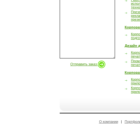
испол
техно
През
рекл
през
Корпора
Корпо
подго
Дизайн д
Корпо
печа
Пром
Отправить заказ
печа
Корпора
Корп
прил
Корп
прил
О компании
|
Портфол