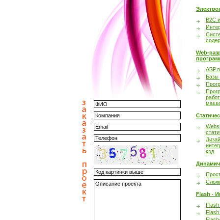
Электро
B2C 
Инте
Сист
соде
Web-раз
програм
ASP.n
Базы
Прог
Прог
работ
маши
Статиче
Websi
стати
Дизай
интег
код
Динамич
Прост
Сложн
Flash - 
Flash
Flash
Flash