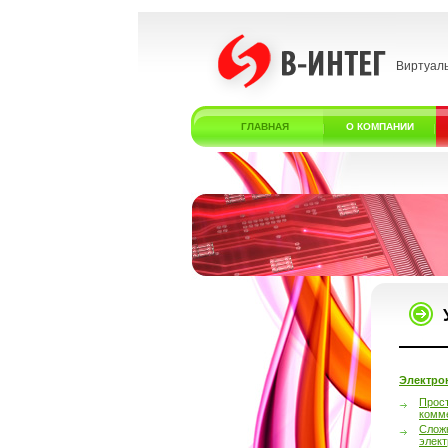
Виртуал
ГЛАВНАЯ
О КОМПАНИИ
Электро
Прос
комм
Слож
элек