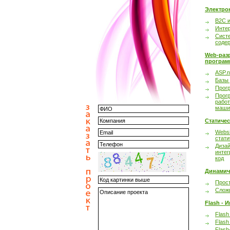
Электро
B2C 
Инте
Сист
соде
Web-раз
програм
ASP.n
Базы
Прог
Прог
работ
маши
Статиче
Websi
стати
Дизай
интег
код
Динамич
Прост
Сложн
Flash - 
Flash
Flash
Flash