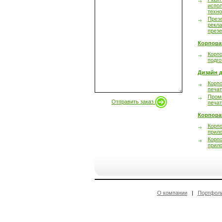
испол
техно
През
рекл
през
Корпора
Корпо
подго
Дизайн д
Корпо
печа
Пром
Отправить заказ
печа
Корпора
Корп
прил
Корп
прил
О компании
|
Портфол