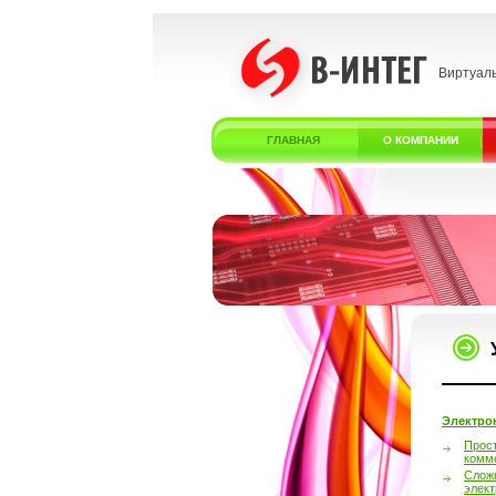
Виртуал
ГЛАВНАЯ
О КОМПАНИИ
Электро
Прос
комм
Слож
элек